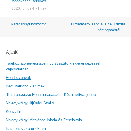
Védekezési felhívás
2026. június 4.
-
Hírek
Post
←
Karácsonyi köszöntő
Hirdetmény szociális célú tűzifa
navigation
támogatásról
→
Ajánló
Tájékoztató egyedi szennyvíztisztító kis-berendezéssel
kapcsolatban
Rendezvények
Bemutatkozó kisfilmek
„Balatoncsicsó Fennmaradásáért” Közalapítvány hírei
Nivegy-völgyi Ifjúsági Szálló
Könyvtár
Nivegy-völgyi Általános Iskola és Zeneiskola
Balatoncsicsó értéktára