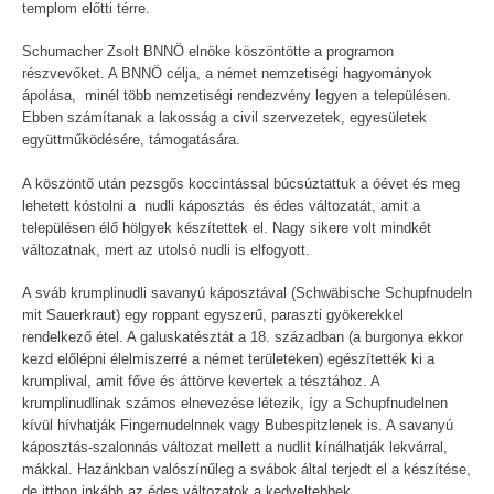
templom előtti térre.
Schumacher Zsolt BNNÖ elnöke köszöntötte a programon
részvevőket. A BNNÖ célja, a német nemzetiségi hagyományok
ápolása, minél több nemzetiségi rendezvény legyen a településen.
Ebben számítanak a lakosság a civil szervezetek, egyesületek
együttműködésére, támogatására.
A köszöntő után pezsgős koccintással búcsúztattuk a óévet és meg
lehetett kóstolni a nudli káposztás és édes változatát, amit a
településen élő hölgyek készítettek el. Nagy sikere volt mindkét
változatnak, mert az utolsó nudli is elfogyott.
A sváb krumplinudli savanyú káposztával (Schwäbische Schupfnudeln
mit Sauerkraut) egy roppant egyszerű, paraszti gyökerekkel
rendelkező étel. A galuskatésztát a 18. században (a burgonya ekkor
kezd előlépni élelmiszerré a német területeken) egészítették ki a
krumplival, amit főve és áttörve kevertek a tésztához. A
krumplinudlinak számos elnevezése létezik, így a Schupfnudelnen
kívül hívhatják Fingernudelnnek vagy Bubespitzlenek is. A savanyú
káposztás-szalonnás változat mellett a nudlit kínálhatják lekvárral,
mákkal. Hazánkban valószínűleg a svábok által terjedt el a készítése,
de itthon inkább az édes változatok a kedveltebbek.