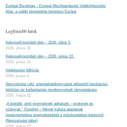
Európai Bizottság – Európai Mezőgazdasági Vidékfejlesztési
Alap: a vidéki térségekbe beruházó Európa
Legfrissebb hírek
Képviselő-testületi ülés – 2026. július 3.
2026. június 30.
Képviselő-testületi ülés – 2026. június 22.
2026. június 19.
Védekezési felhívás
2026. június 4.
Nemzetiségi célú, energiahatékonyságot elősegítő beruházási,
felújítási és karbantartási tevékenységek támogatására
2026. május 22.
„A legtöbb, amit gyermeknek adhatunk – gyökerek és
szárnyak.” (Goethe) – Német kultúra alapjainak
megismertetése gyermekeinkkel a művészeteken keresztül
(Nemzetiségi tábor)
2026. május 22.