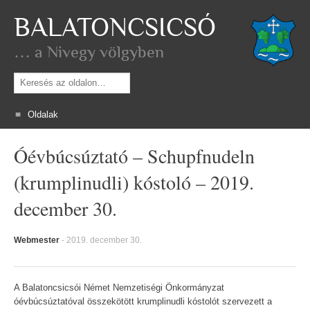
BALATONCSICSÓ
… a Nivegy völgyben
Keresés
Oldalak
Skip
Óévbúcsúztató – Schupfnudeln
to
content
(krumplinudli) kóstoló – 2019.
december 30.
Webmester
-
2019. december 30.
A Balatoncsicsói Német Nemzetiségi Önkormányzat
óévbúcsúztatóval összekötött krumplinudli kóstolót szervezett a