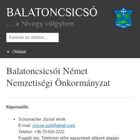
BALATONCSICSÓ
… a Nivegy völgyben
Keresés
Oldalak
Skip
Balatoncsicsói Német
to
content
Nemzetiségi Önkormányzat
Képviselők:
Schumacher József elnök
E-mail:
csicso.sch@gmail.com
Telefon: +36-70-616-2222
Fogadó óra: Telefonon előre egyeztetett időpont alapján.