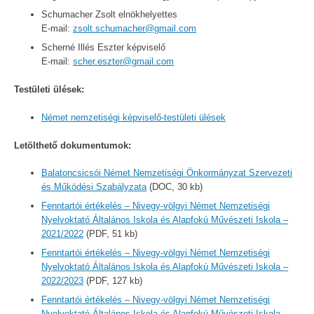
Schumacher Zsolt elnökhelyettes
E-mail:
zsolt.schumacher@gmail.com
Scherné Illés Eszter képviselő
E-mail:
scher.eszter@gmail.com
Testületi ülések:
Német nemzetiségi képviselő-testületi ülések
Letölthető dokumentumok:
Balatoncsicsói Német Nemzetiségi Önkormányzat Szervezeti
és Működési Szabályzata
(DOC, 30 kb)
Fenntartói értékelés – Nivegy-völgyi Német Nemzetiségi
Nyelvoktató Általános Iskola és Alapfokú Művészeti Iskola –
2021/2022
(PDF, 51 kb)
Fenntartói értékelés – Nivegy-völgyi Német Nemzetiségi
Nyelvoktató Általános Iskola és Alapfokú Művészeti Iskola –
2022/2023
(PDF, 127 kb)
Fenntartói értékelés – Nivegy-völgyi Német Nemzetiségi
Nyelvoktató Általános Iskola és Alapfokú Művészeti Iskola –