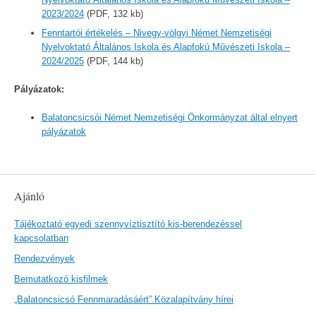
2023/2024
(PDF, 132 kb)
Fenntartói értékelés – Nivegy-völgyi Német Nemzetiségi
Nyelvoktató Általános Iskola és Alapfokú Művészeti Iskola –
2024/2025
(PDF, 144 kb)
Pályázatok:
Balatoncsicsói Német Nemzetiségi Önkormányzat által elnyert
pályázatok
Ajánló
Tájékoztató egyedi szennyvíztisztító kis-berendezéssel
kapcsolatban
Rendezvények
Bemutatkozó kisfilmek
„Balatoncsicsó Fennmaradásáért” Közalapítvány hírei