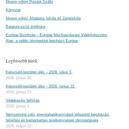
Nivegy-völgyi Ifjúsági Szálló
Könyvtár
Nivegy-völgyi Általános Iskola és Zeneiskola
Balatoncsicsó értéktára
Európai Bizottság – Európai Mezőgazdasági Vidékfejlesztési
Alap: a vidéki térségekbe beruházó Európa
Legfrissebb hírek
Képviselő-testületi ülés – 2026. július 3.
2026. június 30.
Képviselő-testületi ülés – 2026. június 22.
2026. június 19.
Védekezési felhívás
2026. június 4.
Nemzetiségi célú, energiahatékonyságot elősegítő beruházási,
felújítási és karbantartási tevékenységek támogatására
2026. május 22.