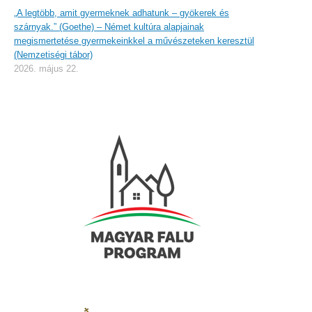
„A legtöbb, amit gyermeknek adhatunk – gyökerek és
szárnyak.” (Goethe) – Német kultúra alapjainak
megismertetése gyermekeinkkel a művészeteken keresztül
(Nemzetiségi tábor)
2026. május 22.