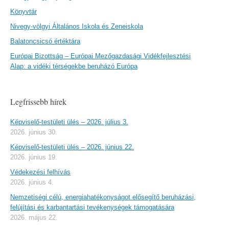
Könyvtár
Nivegy-völgyi Általános Iskola és Zeneiskola
Balatoncsicsó értéktára
Európai Bizottság – Európai Mezőgazdasági Vidékfejlesztési
Alap: a vidéki térségekbe beruházó Európa
Legfrissebb hírek
Képviselő-testületi ülés – 2026. július 3.
2026. június 30.
Képviselő-testületi ülés – 2026. június 22.
2026. június 19.
Védekezési felhívás
2026. június 4.
Nemzetiségi célú, energiahatékonyságot elősegítő beruházási,
felújítási és karbantartási tevékenységek támogatására
2026. május 22.