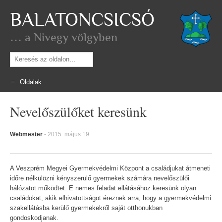
BALATONCSICSÓ
… a Nivegy völgyben
Keresés
Oldalak
Skip
Nevelőszülőket keresünk
to
content
Webmester
-
2015. május 19.
A Veszprém Megyei Gyermekvédelmi Központ a családjukat átmeneti
időre nélkülözni kényszerülő gyermekek számára nevelőszülői
hálózatot működtet. E nemes feladat ellátásához keresünk olyan
családokat, akik elhivatottságot éreznek arra, hogy a gyermekvédelmi
szakellátásba kerülő gyermekekről saját otthonukban
gondoskodjanak.