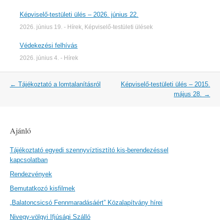
Képviselő-testületi ülés – 2026. június 22.
2026. június 19.
-
Hírek
,
Képviselő-testületi ülések
Védekezési felhívás
2026. június 4.
-
Hírek
Post
←
Tájékoztató a lomtalanításról
Képviselő-testületi ülés – 2015.
navigation
május 28.
→
Ajánló
Tájékoztató egyedi szennyvíztisztító kis-berendezéssel
kapcsolatban
Rendezvények
Bemutatkozó kisfilmek
„Balatoncsicsó Fennmaradásáért” Közalapítvány hírei
Nivegy-völgyi Ifjúsági Szálló