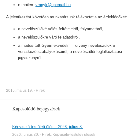
e-mailen:
vmqyk@upcmail.hu
.
A jelentkezést követően munkatársunk tájékoztatja az érdeklődőket:
a nevelőszülővé válás feltételeiről, folyamatáról,
a nevelőszülőkre váró feladatokról,
a módosított Gyermekvédelmi Törvény nevelőszülőkre
vonatkozó szabályozásairól, a nevelőszülői foglalkoztatási
jogviszonyról.
2015. május 19.
-
Hírek
Kapcsolódó bejegyzések
Képviselő-testületi ülés – 2026. július 3.
2026. június 30.
-
Hírek
,
Képviselő-testületi ülések