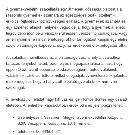
A gyermekvédelmi szakellátás egy átmeneti időszakra biztosítja a
rászoruló gyermekek számára az egészséges testi-, szellemi-,
erkölcsi fejlődésükhöz szükséges ellátást. A gyermekek számára ez
egy átmeneti állapot, melynek végső célja, hogy a gyermek a lehető
legrövidebb időn belül visszakerülhessen vérszerinti családjába, vagy
amennyiben erre nincs lehetőség, akkor támogatást kapjon egy életre
szóló biztonságos kapcsolathoz jutás érdekében örökbefogadás által.
A családban nevelkedés az a biztonságérzés, amely a családhoz
tartozás tényéből fakad. Személyes megtapasztalása annak, hogy
éppen Ő az, aki itt ebben az életközösségben, fontos valakinek,
valakiknek, akik aki feltétel nélkül elfogadják. A nevelőszülők jelentős
része megérzi, hogy a hányatott előéletű gyerekeknek mire van
szükségük.
A nevelőszülői feladat nagy kihívás és igen fontos döntés egy család
életében. A fentiekkel kapcsolatban érdeklődni és jelentkezni lehet:
Személyesen: Veszprém Megyei Gyermekvédelmi Központ,
8200 Veszprém, Kossuth u. 10. II. emelet,
telefonon: 06-88/564-521,