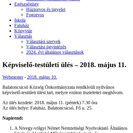
Egészségügy
Háziorvos és ügyelet
Fogorvos
Iskola
Faluház
Könyvtár
Választás
Választási szervek
Választási ügyintézés
2024. évi általános választások
Képviselő-testületi ülés – 2018. május 11.
Webmester
-
2018. május 10.
Balatoncsicsó Község Önkormányzata rendkívüli nyilvános
képviselő-testületi ülést tart, melyre ezúton tisztelettel meghívom.
Az ülés kezdete: 2018. május 11. (péntek) 7.30 óra
Az ülés helye: Faluház, Balatoncsicsó, Fő u. 25.
Napirend:
A Nivegy-völgyi Német Nemzetiségi Nyelvoktató Általános