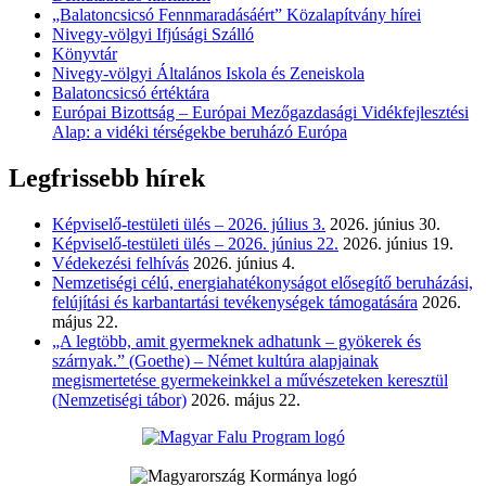
„Balatoncsicsó Fennmaradásáért” Közalapítvány hírei
Nivegy-völgyi Ifjúsági Szálló
Könyvtár
Nivegy-völgyi Általános Iskola és Zeneiskola
Balatoncsicsó értéktára
Európai Bizottság – Európai Mezőgazdasági Vidékfejlesztési
Alap: a vidéki térségekbe beruházó Európa
Legfrissebb hírek
Képviselő-testületi ülés – 2026. július 3.
2026. június 30.
Képviselő-testületi ülés – 2026. június 22.
2026. június 19.
Védekezési felhívás
2026. június 4.
Nemzetiségi célú, energiahatékonyságot elősegítő beruházási,
felújítási és karbantartási tevékenységek támogatására
2026.
május 22.
„A legtöbb, amit gyermeknek adhatunk – gyökerek és
szárnyak.” (Goethe) – Német kultúra alapjainak
megismertetése gyermekeinkkel a művészeteken keresztül
(Nemzetiségi tábor)
2026. május 22.