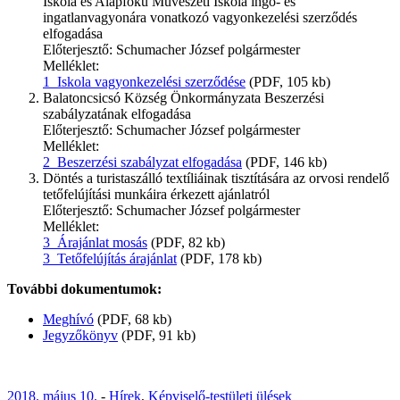
Iskola és Alapfokú Művészeti Iskola ingó- és
ingatlanvagyonára vonatkozó vagyonkezelési szerződés
elfogadása
Előterjesztő: Schumacher József polgármester
Melléklet:
1_Iskola vagyonkezelési szerződése
(PDF, 105 kb)
Balatoncsicsó Község Önkormányzata Beszerzési
szabályzatának elfogadása
Előterjesztő: Schumacher József polgármester
Melléklet:
2_Beszerzési szabályzat elfogadása
(PDF, 146 kb)
Döntés a turistaszálló textíliáinak tisztítására az orvosi rendelő
tetőfelújítási munkáira érkezett ajánlatról
Előterjesztő: Schumacher József polgármester
Melléklet:
3_Árajánlat mosás
(PDF, 82 kb)
3_Tetőfelújítás árajánlat
(PDF, 178 kb)
További dokumentumok:
Meghívó
(PDF, 68 kb)
Jegyzőkönyv
(PDF, 91 kb)
2018. május 10.
-
Hírek
,
Képviselő-testületi ülések