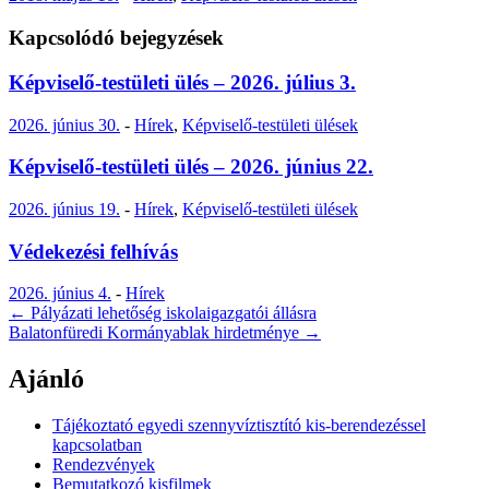
Kapcsolódó bejegyzések
Képviselő-testületi ülés – 2026. július 3.
2026. június 30.
-
Hírek
,
Képviselő-testületi ülések
Képviselő-testületi ülés – 2026. június 22.
2026. június 19.
-
Hírek
,
Képviselő-testületi ülések
Védekezési felhívás
2026. június 4.
-
Hírek
Post
←
Pályázati lehetőség iskolaigazgatói állásra
Balatonfüredi Kormányablak hirdetménye
→
navigation
Ajánló
Tájékoztató egyedi szennyvíztisztító kis-berendezéssel
kapcsolatban
Rendezvények
Bemutatkozó kisfilmek