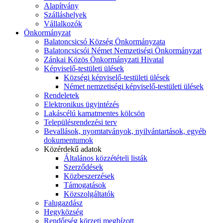
Alapítvány
Szálláshelyek
Vállalkozók
Önkormányzat
Balatoncsicsó Község Önkormányzata
Balatoncsicsói Német Nemzetiségi Önkormányzat
Zánkai Közös Önkormányzati Hivatal
Képviselő-testületi ülések
Községi képviselő-testületi ülések
Német nemzetiségi képviselő-testületi ülések
Rendeletek
Elektronikus ügyintézés
Lakáscélú kamatmentes kölcsön
Településrendezési terv
Bevallások, nyomtatványok, nyilvántartások, egyéb
dokumentumok
Közérdekű adatok
Általános közzétételi listák
Szerződések
Közbeszerzések
Támogatások
Közszolgáltatók
Falugazdász
Hegyközség
Rendőrség körzeti megbízott