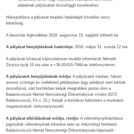
adatainak pályázattal összefüggő kezeléséhez
Hiánypótlásra a pályázat beadási határidejét követően nincs
lehetőség.
A beosztás legkorábban 2018. augusztus 15. napjától tölthető be.
A pályázat benyújtásának határideje:
2018. május 31. szerda 12 óra
A pályázati kiírással kapcsolatosan további információt Németh
Zsuzsa nyújt 15 óra után a +36-20/415-7948-as telefonszámon.
A pályázatok benyújtásának módja:
A pályázatot írásban, három
azonos szövegű és mellékletű példányban (egy példányt nem kérünk
összefűzni), zárt borítékban kérjük megküldeni postai úton a
Balatoncsicsói Német Nemzetiségi Önkormányzat címére (8272
Balatoncsicsó, Fő u. 25.). Kérjük a borítékon feltüntetni a munkakör
megnevezését: intézményvezető.
A pályázat elbírálásának módja, rendje:
A véleménynyilvánításra
jogosultak véleményének kikérése után az intézményt fenntartó
Balatoncsicsói Német Nemzetiségi Önkormányzata képviselő-