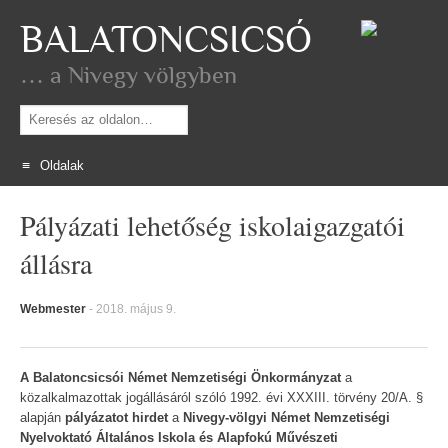
BALATONCSICSÓ
… a Nivegy völgyben
Keresés
Oldalak
Skip
Pályázati lehetőség iskolaigazgatói
to
content
állásra
Webmester
-
2018. május 9.
A Balatoncsicsói Német Nemzetiségi Önkormányzat
a
közalkalmazottak jogállásáról szóló 1992. évi XXXIII. törvény 20/A. §
alapján
pályázatot hirdet
a
Nivegy-völgyi Német Nemzetiségi
Nyelvoktató Általános Iskola és Alapfokú Művészeti