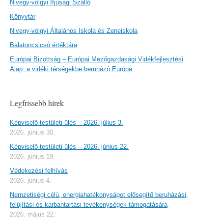
Nivegy-völgyi Ifjúsági Szálló
Könyvtár
Nivegy-völgyi Általános Iskola és Zeneiskola
Balatoncsicsó értéktára
Európai Bizottság – Európai Mezőgazdasági Vidékfejlesztési
Alap: a vidéki térségekbe beruházó Európa
Legfrissebb hírek
Képviselő-testületi ülés – 2026. július 3.
2026. június 30.
Képviselő-testületi ülés – 2026. június 22.
2026. június 19.
Védekezési felhívás
2026. június 4.
Nemzetiségi célú, energiahatékonyságot elősegítő beruházási,
felújítási és karbantartási tevékenységek támogatására
2026. május 22.