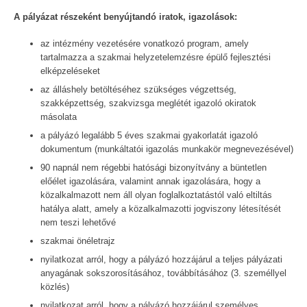
A pályázat részeként benyújtandó iratok, igazolások:
az intézmény vezetésére vonatkozó program, amely
tartalmazza a szakmai helyzetelemzésre épülő fejlesztési
elképzeléseket
az álláshely betöltéséhez szükséges végzettség,
szakképzettség, szakvizsga meglétét igazoló okiratok
másolata
a pályázó legalább 5 éves szakmai gyakorlatát igazoló
dokumentum (munkáltatói igazolás munkakör megnevezésével)
90 napnál nem régebbi hatósági bizonyítvány a büntetlen
előélet igazolására, valamint annak igazolására, hogy a
közalkalmazott nem áll olyan foglalkoztatástól való eltiltás
hatálya alatt, amely a közalkalmazotti jogviszony létesítését
nem teszi lehetővé
szakmai önéletrajz
nyilatkozat arról, hogy a pályázó hozzájárul a teljes pályázati
anyagának sokszorosításához, továbbításához (3. személlyel
közlés)
nyilatkozat arról, hogy a pályázó hozzájárul személyes