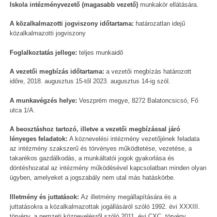
Iskola
intézményvezető (magasabb vezető)
munkakör ellátására.
A közalkalmazotti jogviszony időtartama:
határozatlan idejű
közalkalmazotti jogviszony
Foglalkoztatás jellege:
teljes munkaidő
A vezetői megbízás időtartama:
a vezetői megbízás határozott
időre, 2018. augusztus 15-től 2023. augusztus 14-ig szól.
A munkavégzés helye:
Veszprém megye, 8272 Balatoncsicsó, Fő
utca 1/A.
A beosztáshoz tartozó, illetve a vezetői megbízással járó
lényeges feladatok:
A köznevelési intézmény vezetőjének feladata
az intézmény szakszerű és törvényes működtetése, vezetése, a
takarékos gazdálkodás, a munkáltatói jogok gyakorlása és
döntéshozatal az intézmény működésével kapcsolatban minden olyan
ügyben, amelyeket a jogszabály nem utal más hatáskörbe.
Illetmény és juttatások:
Az illetmény megállapítására és a
juttatásokra a közalkalmazottak jogállásáról szóló 1992. évi XXXIII.
törvény, a nemzeti köznevelésről szóló 2011. évi CXC. törvény,