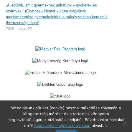
„A legtöbb, amit gyermeknek adhatunk – gyökerek és
szárnyak.” (Goethe) – Német kultúra alapjainak
megismertetése gyermekeinkkel a művészeteken keresztül
(Nemzetiségi tábor)
2026. május 22.
Weboldalunk sütiket (cookie) használ működése folyamán a
látogatottság mérése és a tartalmak könnyebb
megoszthatóságának biztosítása céljából. Bővebb információkat
erről
Adatkezelési tájékoztatónkban
olvashat.
Balatoncsicsó Község Önkormányzata. 8272 Balatoncsicsó, Fő utca
25. Telefon: 06-87/655-157