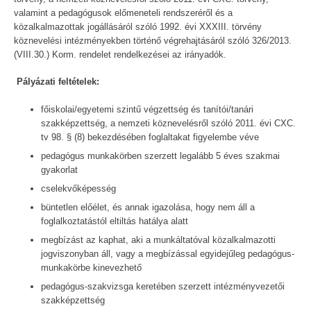
valamint a pedagógusok előmeneteli rendszeréről és a
közalkalmazottak jogállásáról szóló 1992. évi XXXIII. törvény
köznevelési intézményekben történő végrehajtásáról szóló 326/2013.
(VIII.30.) Korm. rendelet rendelkezései az irányadók.
Pályázati feltételek:
főiskolai/egyetemi szintű végzettség és tanítói/tanári
szakképzettség, a nemzeti köznevelésről szóló 2011. évi CXC.
tv 98. § (8) bekezdésében foglaltakat figyelembe véve
pedagógus munkakörben szerzett legalább 5 éves szakmai
gyakorlat
cselekvőképesség
büntetlen előélet, és annak igazolása, hogy nem áll a
foglalkoztatástól eltiltás hatálya alatt
megbízást az kaphat, aki a munkáltatóval közalkalmazotti
jogviszonyban áll, vagy a megbízással egyidejűleg pedagógus-
munkakörbe kinevezhető
pedagógus-szakvizsga keretében szerzett intézményvezetői
szakképzettség