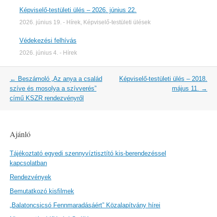
Képviselő-testületi ülés – 2026. június 22.
2026. június 19.
-
Hírek
,
Képviselő-testületi ülések
Védekezési felhívás
2026. június 4.
-
Hírek
Post
←
Beszámoló „Az anya a család
Képviselő-testületi ülés – 2018.
navigation
szíve és mosolya a szívverés”
május 11.
→
című KSZR rendezvényről
Ajánló
Tájékoztató egyedi szennyvíztisztító kis-berendezéssel
kapcsolatban
Rendezvények
Bemutatkozó kisfilmek
„Balatoncsicsó Fennmaradásáért” Közalapítvány hírei