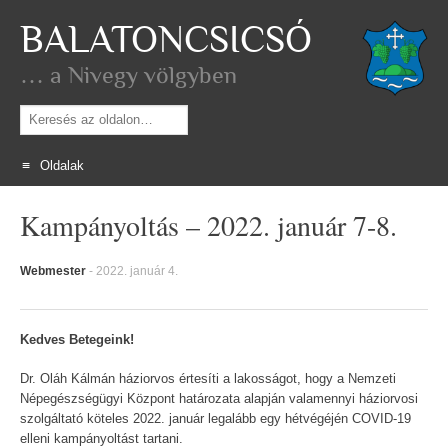
BALATONCSICSÓ
… a Nivegy völgyben
Keresés
Oldalak
Skip
Kampányoltás – 2022. január 7-8.
to
content
Webmester
-
2022. január 4.
Kedves Betegeink!
Dr. Oláh Kálmán háziorvos értesíti a lakosságot, hogy a Nemzeti
Népegészségügyi Központ határozata alapján valamennyi háziorvosi
szolgáltató köteles 2022. január legalább egy hétvégéjén COVID-19
elleni kampányoltást tartani.