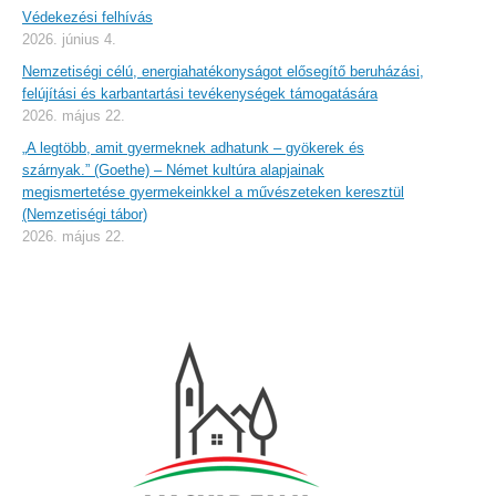
Védekezési felhívás
2026. június 4.
Nemzetiségi célú, energiahatékonyságot elősegítő beruházási,
felújítási és karbantartási tevékenységek támogatására
2026. május 22.
„A legtöbb, amit gyermeknek adhatunk – gyökerek és
szárnyak.” (Goethe) – Német kultúra alapjainak
megismertetése gyermekeinkkel a művészeteken keresztül
(Nemzetiségi tábor)
2026. május 22.