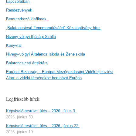
kapcsolatban
Rendezvények
Bemutatkozó kisfilmek
„Balatoncsicsó Fennmaradásáért” Közalapítvány hírei
Nivegy-völgyi Ifjúsági Szálló
Könyvtár
Nivegy-völgyi Általános Iskola és Zeneiskola
Balatoncsicsó értéktára
Európai Bizottság – Európai Mezőgazdasági Vidékfejlesztési
Alap: a vidéki térségekbe beruházó Európa
Legfrissebb hírek
Képviselő-testületi ülés – 2026. július 3.
2026. június 30.
Képviselő-testületi ülés – 2026. június 22.
2026. június 19.