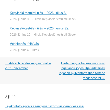
Képviselő-testületi ülés – 2026. július 3.
2026. június 30.
-
Hírek
,
Képviselő-testületi ülések
Képviselő-testületi ülés – 2026. június 22.
2026. június 19.
-
Hírek
,
Képviselő-testületi ülések
Védekezési felhívás
2026. június 4.
-
Hírek
Post
←
Adventi rendezvénysorozat –
Hirdetmény a földnek minősülő
navigation
2021. december
ingatlanok jogosultjai adatainak
ingatlan nyilvántartásban történő
rendezéséről
→
Ajánló
Tájékoztató egyedi szennyvíztisztító kis-berendezéssel