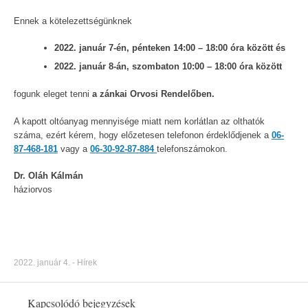
Ennek a kötelezettségünknek
2022. január 7-én, pénteken 14:00 – 18:00 óra között és
2022. január 8-án, szombaton 10:00 – 18:00 óra között
fogunk eleget tenni
a zánkai Orvosi Rendelőben.
A kapott oltóanyag mennyisége miatt nem korlátlan az olthatók
száma, ezért kérem, hogy előzetesen telefonon érdeklődjenek a
06-
87-468-181
vagy a
06-30-92-87-884
telefonszámokon.
Dr. Oláh Kálmán
háziorvos
2022. január 4.
-
Hírek
Kapcsolódó bejegyzések