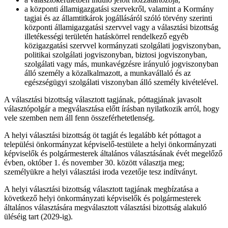
a központi államigazgatási szervekről, valamint a Kormány
tagjai és az államtitkárok jogállásáról szóló törvény szerinti
központi államigazgatási szervvel vagy a választási bizottság
illetékességi területén hatáskörrel rendelkező egyéb
közigazgatási szervvel kormányzati szolgálati jogviszonyban,
politikai szolgálati jogviszonyban, biztosi jogviszonyban,
szolgálati vagy más, munkavégzésre irányuló jogviszonyban
álló személy a közalkalmazott, a munkavállaló és az
egészségügyi szolgálati viszonyban álló személy kivételével.
A választási bizottság választott tagjának, póttagjának javasolt
választópolgár a megválasztása előtt írásban nyilatkozik arról, hogy
vele szemben nem áll fenn összeférhetetlenség.
A helyi választási bizottság öt tagját és legalább két póttagot a
települési önkormányzat képviselő-testülete a helyi önkormányzati
képviselők és polgármesterek általános választásának évét megelőző
évben, október 1. és november 30. között választja meg;
személyükre a helyi választási iroda vezetője tesz indítványt.
A helyi választási bizottság választott tagjának megbízatása a
következő helyi önkormányzati képviselők és polgármesterek
általános választására megválasztott választási bizottság alakuló
üléséig tart (2029-ig).