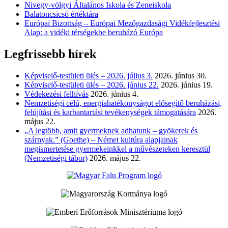
Nivegy-völgyi Általános Iskola és Zeneiskola
Balatoncsicsó értéktára
Európai Bizottság – Európai Mezőgazdasági Vidékfejlesztési
Alap: a vidéki térségekbe beruházó Európa
Legfrissebb hírek
Képviselő-testületi ülés – 2026. július 3.
2026. június 30.
Képviselő-testületi ülés – 2026. június 22.
2026. június 19.
Védekezési felhívás
2026. június 4.
Nemzetiségi célú, energiahatékonyságot elősegítő beruházási,
felújítási és karbantartási tevékenységek támogatására
2026.
május 22.
„A legtöbb, amit gyermeknek adhatunk – gyökerek és
szárnyak.” (Goethe) – Német kultúra alapjainak
megismertetése gyermekeinkkel a művészeteken keresztül
(Nemzetiségi tábor)
2026. május 22.