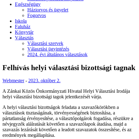
Egészségügy
Háziorvos és ügyelet
Fogorvos
Iskola
Faluház
Könyvtár
Választás
Választási szervek
Választási ügyintézés
2024. évi általános választások
Felhívás helyi választási bizottsági tagnak
Webmester
-
2023. október 2.
A Zánkai Közös Önkormányzati Hivatal Helyi Választási Irodája
helyi választási bizottsági tagok jelentkezését várja.
A helyi választási bizottságok feladata a szavazókörökben a
választások tisztaságának, törvényességének biztosítása, a
pártatlanság érvényesítése, a választópolgárok fogadása, részükre a
névjegyzék aláíratását követően a szavazólapok átadása, majd a
szavazás lezárását követően a leadott szavazatok összesítése, és az
eredmények megállapítása.