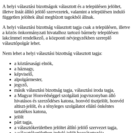
A helyi választási bizottságok választott és a településen jelöltet,
illetve listát állító jelölő szervezetek, valamint a településen induló
független jelöltek által megbízott tagokból állnak.
A helyi választási bizottság választott tagja csak a településen, illetve
a közös önkormányzati hivatalhoz tartozó bármely településen
lakcímmel rendelkező, a központi névjegyzékben szereplő
választópolgár lehet.
Nem lehet a helyi választási bizottság választott tagja:
a köztársasági elnök,
a háznagy,
képviselő,
alpolgármester,
jegyző,
másik választási bizottság tagja, választási iroda tagja,
a Magyar Honvédséggel szolgálati jogviszonyban álló
hivatásos és szerződéses katona, honvéd tisztjelölt, honvéd
altiszt-jelölt, és a tényleges szolgálatot ellátó önkéntes
tartalékos katona,
jelölt
párt tagja,
a választókerületben jelöltet állító jelölő szervezet tagja,
a választókerületben induló jelölt hozzátartozója,