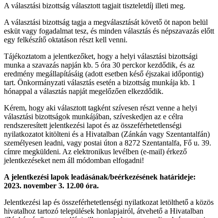
A választási bizottság választott tagjait tiszteletdíj illeti meg.
A választási bizottság tagja a megválasztását követő öt napon belül
esküt vagy fogadalmat tesz, és minden választás és népszavazás előtt
egy felkészítő oktatáson részt kell venni.
Tájékoztatom a jelentkezőket, hogy a helyi választási bizottsági
munka a szavazás napján kb. 5 óra 30 perckor kezdődik, és az
eredmény megállapításáig (adott esetben késő éjszakai időpontig)
tart. Önkormányzati választás esetén a bizottság munkája kb. 1
hónappal a választás napját megelőzően elkezdődik.
Kérem, hogy aki választott tagként szívesen részt venne a helyi
választási bizottságok munkájában, szíveskedjen az e célra
rendszeresített jelentkezési lapot és az összeférhetetlenségi
nyilatkozatot kitölteni és a Hivatalban (Zánkán vagy Szentantalfán)
személyesen leadni, vagy postai úton a 8272 Szentantalfa, Fő u. 39.
címre megküldeni. Az elektronikus levélben (e-mail) érkező
jelentkezéseket nem áll módomban elfogadni!
A jelentkezési lapok leadásának/beérkezésének határideje:
2023. november 3. 12.00 óra.
Jelentkezési lap és összeférhetetlenségi nyilatkozat letölthető a közös
hivatalhoz tartozó települések honlapjairól, átvehető a Hivatalban