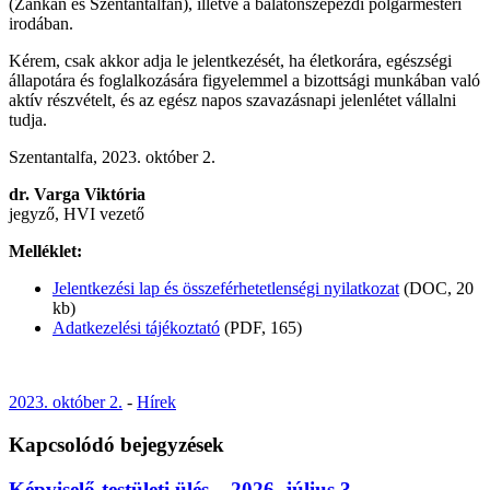
(Zánkán és Szentantalfán), illetve a balatonszepezdi polgármesteri
irodában.
Kérem, csak akkor adja le jelentkezését, ha életkorára, egészségi
állapotára és foglalkozására figyelemmel a bizottsági munkában való
aktív részvételt, és az egész napos szavazásnapi jelenlétet vállalni
tudja.
Szentantalfa, 2023. október 2.
dr. Varga Viktória
jegyző, HVI vezető
Melléklet:
Jelentkezési lap és összeférhetetlenségi nyilatkozat
(DOC, 20
kb)
Adatkezelési tájékoztató
(PDF, 165)
2023. október 2.
-
Hírek
Kapcsolódó bejegyzések
Képviselő-testületi ülés – 2026. július 3.