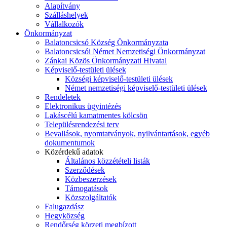
Alapítvány
Szálláshelyek
Vállalkozók
Önkormányzat
Balatoncsicsó Község Önkormányzata
Balatoncsicsói Német Nemzetiségi Önkormányzat
Zánkai Közös Önkormányzati Hivatal
Képviselő-testületi ülések
Községi képviselő-testületi ülések
Német nemzetiségi képviselő-testületi ülések
Rendeletek
Elektronikus ügyintézés
Lakáscélú kamatmentes kölcsön
Településrendezési terv
Bevallások, nyomtatványok, nyilvántartások, egyéb
dokumentumok
Közérdekű adatok
Általános közzétételi listák
Szerződések
Közbeszerzések
Támogatások
Közszolgáltatók
Falugazdász
Hegyközség
Rendőrség körzeti megbízott