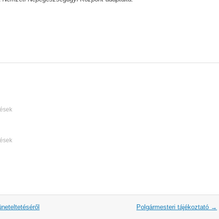
lések
lések
neteltetéséről
Polgármesteri tájékoztató
→