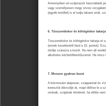
Amennyiben orr-szájmaszk használatát jav
vagy személyesen megy orvosi vizsgálatra.
(egyéb textillel) is el tudja takarni orrát, sz
6. Tüsszentéskor és köhögéskor takarja 
Tüsszentéskor és köhögéskor takarja el s
(ennek kezeléséről lásd a 10. pontot). E
törölje szárazra a kezét. Ha nem áll rende
alkoholos kézfertőtlenítőszerrel. Ha ninc
7. Mosson gyakran kezet
A kézmosást alaposan, szappannal és vízz
keresztül dörzsölje át, majd öblítse le a 
orrának, szájának érintését, ha előtte nem