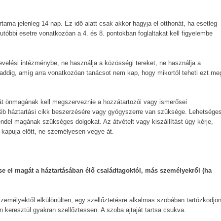
artama jelenleg 14 nap. Ez idő alatt csak akkor hagyja el otthonát, ha esetleg
tóbbi esetre vonatkozóan a 4. és 8. pontokban foglaltakat kell figyelembe
velési intézménybe, ne használja a közösségi tereket, ne használja a
 addig, amíg arra vonatkozóan tanácsot nem kap, hogy mikortól teheti ezt me
sát önmagának kell megszerveznie a hozzátartozói vagy ismerősei
gyéb háztartási cikk beszerzésére vagy gyógyszerre van szüksége. Lehetsége
endel magának szükséges dolgokat. Az átvételt vagy kiszállítást úgy kérje,
 kapuja előtt, ne személyesen vegye át.
e el magát a háztartásában élő családtagoktól, más személyekről (ha
zemélyektől elkülönülten, egy szellőztetésre alkalmas szobában tartózkodjon
 keresztül gyakran szellőztessen. A szoba ajtaját tartsa csukva.