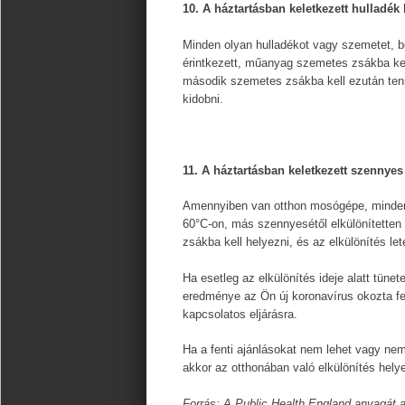
10. A háztartásban keletkezett hulladék
Minden olyan hulladékot vagy szemetet, b
érintkezett, műanyag szemetes zsákba kel
második szemetes zsákba kell ezután tenn
kidobni.
11. A háztartásban keletkezett szennyes
Amennyiben van otthon mosógépe, minden
60°C-on, más szennyesétől elkülönítetten
zsákba kell helyezni, és az elkülönítés let
Ha esetleg az elkülönítés ideje alatt tünet
eredménye az Ön új koronavírus okozta fe
kapcsolatos eljárásra.
Ha a fenti ajánlásokat nem lehet vagy nem 
akkor az otthonában való elkülönítés helye
Forrás: A Public Health England anyagát