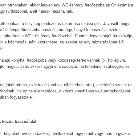
 van otthonában, akkor legyen egy WC és/vagy fürdőszoba az Ön számára
vagy fürdőszobát, amit mások használnak.
tthonában, a helyiség rendszeres takarítása szükséges. Javasolt, hogy
WC és/vagy fürdőszoba használatára úgy, hogy Ön használja ezeket
ll takarítani a WC-t és /vagy fürdőszobát. Fontos, legyen saját törölközője,
dig a kézmosás utáni kéztörlésre, és ezeket az egy háztartásában élő
k.
nálatú konyha, fürdőszoba vagy közösségi terek vannak (pl. kollégium,
jtó mögött, csak akkor hagyja el a szobáját, ha feltétlenül szükséges, és
 (akár otthon, akár kollégiumban, albérletben, stb.), lehetőség szerint ne
tózkodnak. Ha ez nem lehetséges, a közös konyhában való tartózkodáskor
jában fogyassza el.
ak közös használatát
t, bögréket, evőeszközöket, törölközőket, ágyneműt vagy más tárgyakat