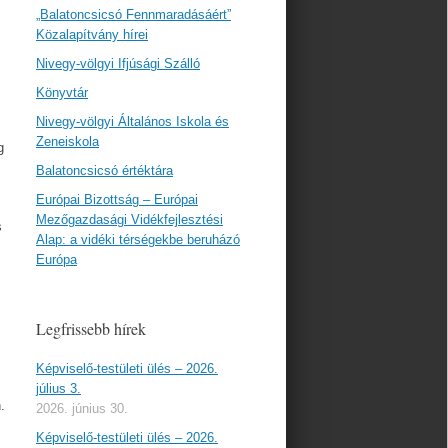
„Balatoncsicsó Fennmaradásáért”
Közalapítvány hírei
Nivegy-völgyi Ifjúsági Szálló
Könyvtár
Nivegy-völgyi Általános Iskola és
Zeneiskola
g
Balatoncsicsó értéktára
Európai Bizottság – Európai
Mezőgazdasági Vidékfejlesztési
s
Alap: a vidéki térségekbe beruházó
Európa
Legfrissebb hírek
Képviselő-testületi ülés – 2026.
július 3.
.
2026. június 30.
Képviselő-testületi ülés – 2026.