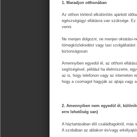
1. Maradjon otthonában
Az otthon történő elkülönítés ajánlott időt
egészségügyi ellátásra van szüksége. Ez u
venni.
Ne menjen dolgozni, ne menjen oktatási-ne
tömegközlekedést vagy taxi szolgáltatást
biztonságosan.
Amennyiben egyedül él, az otthoni ellátá
segítségével, például ha élelmiszerre, e
az is, hogy telefonon vagy az interneten r
hogy a csomagot hagyják az ajtaja vagy a
2. Amennyiben nem egyedül él, különíts
erre lehetőség van)
A háztartásában élő családtagoktól, más s
A szobában az ablakon és/vagy erkélyajtón