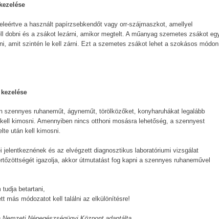
 kezelése
eleértve a használt papírzsebkendőt vagy orr-szájmaszkot, amellyel
l dobni és a zsákot lezárni, amikor megtelt. A műanyag szemetes zsákot eg
i, amit szintén le kell zárni. Ezt a szemetes zsákot lehet a szokásos módon
 kezelése
 szennyes ruhaneműt, ágyneműt, törölközőket, konyharuhákat legalább
 kell kimosni. Amennyiben nincs otthoni mosásra lehetőség, a szennyest
elte után kell kimosni.
ei jelentkeznének és az elvégzett diagnosztikus laboratóriumi vizsgálat
rtőzöttségét igazolja, akkor útmutatást fog kapni a szennyes ruhaneművel
tudja betartani,
tt más módozatot kell találni az elkülönítésre!
 a Nemzeti Népegészségügyi Központ adaptálta.