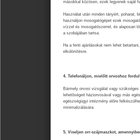
másokkal közösen, ezek legyenek saját has
Használat után minden tányért, poharat, b
használjon mosogatógépet ezek mosogatá
vízzel és mosogatószerrel, és alaposan t
a szobájában tartsa.
Ha a fenti ajánlásokat nem lehet betartani
elkülönítésre.
4. Telefonáljon, mielőtt orvoshoz fordul
Bármely orvosi vizsgálat vagy szükséges 
lehetőségeit háziorvosával vagy más egés
egészségügyi intézmény előre felkészülh
minimalizálására.
5. Viseljen orr-szájmaszkot, amennyibe