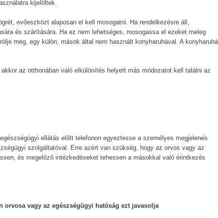
ználatra kijelöltek.
ögrét, evőeszközt alaposan el kell mosogatni. Ha rendelkezésre áll,
sára és szárítására. Ha ez nem lehetséges, mosogassa el ezeket meleg
örölje meg, egy külön, mások által nem használt konyharuhával. A konyharuhá
, akkor az otthonában való elkülönítés helyett más módozatot kell találni az
egészségügyi ellátás előtt telefonon egyeztesse a személyes megjelenés
zségügyi szolgáltatóval. Erre azért van szükség, hogy az orvos vagy az
essen, és megelőző intézkedéseket tehessen a másokkal való érintkezés
n orvosa vagy az egészségügyi hatóság ezt javasolja