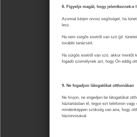
8. Figyelje magát, hogy jelentkeznek-e l
Azonnal kérjen orvosi segítséget, ha tüne
lesz.
Ha nem sürgős esetről van szó (pl. tünetei
további tanácsért.
Ha sürgős esetről van szó, akkor mentőt ke
fogadó személynek azt, hogy Ön eddig otth
9. Ne fogadjon látogatókat otthonában
Ne hívjon, ne engedjen be látogatókat ott
háztartásban él, tegye ezt telefonon vagy 
mindenképpen szükség van arra, hogy otth
háziorvosával.