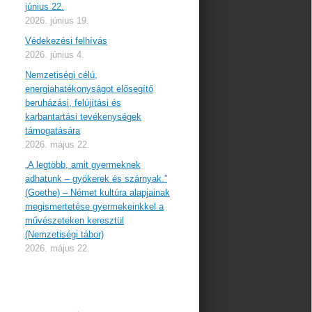
június 22.
2026. június 19.
Védekezési felhívás
2026. június 4.
Nemzetiségi célú,
energiahatékonyságot elősegítő
beruházási, felújítási és
karbantartási tevékenységek
támogatására
2026. május 22.
„A legtöbb, amit gyermeknek
adhatunk – gyökerek és szárnyak.”
(Goethe) – Német kultúra alapjainak
megismertetése gyermekeinkkel a
művészeteken keresztül
(Nemzetiségi tábor)
2026. május 22.