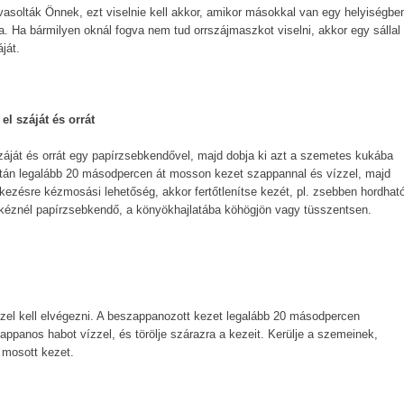
asolták Önnek, ezt viselnie kell akkor, amikor másokkal van egy helyiségbe
 Ha bármilyen oknál fogva nem tud orr­szájmaszkot viselni, akkor egy sállal
áját.
el száját és orrát
záját és orrát egy papírzsebkendővel, majd dobja ki azt a szemetes kukába
zután legalább 20 másodpercen át mosson kezet szappannal és vízzel, majd
lkezésre kézmosási lehetőség, akkor fertőtlenítse kezét, pl. zsebben hordhat
s kéznél papírzsebkendő, a könyökhajlatába köhögjön vagy tüsszentsen.
el kell elvégezni. A beszappanozott kezet legalább 20 másodpercen
szappanos habot vízzel, és törölje szárazra a kezeit. Kerülje a szemeinek,
 mosott kezet.