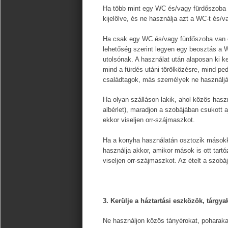
Ha több mint egy WC és/vagy fürdőszoba
kijelölve, és ne használja azt a WC-t és/
Ha csak egy WC és/vagy fürdőszoba van o
lehetőség szerint legyen egy beosztás a 
utolsónak. A használat után alaposan ki ke
mind a fürdés utáni törölközésre, mind pe
családtagok, más személyek ne használjá
Ha olyan szálláson lakik, ahol közös hasz
albérlet), maradjon a szobájában csukott a
ekkor viseljen orr-szájmaszkot.
Ha a konyha használatán osztozik másokkal
használja akkor, amikor mások is ott tar
viseljen orr-szájmaszkot. Az ételt a szobá
3. Kerülje a háztartási eszközök, tárgy
Ne használjon közös tányérokat, poharaka