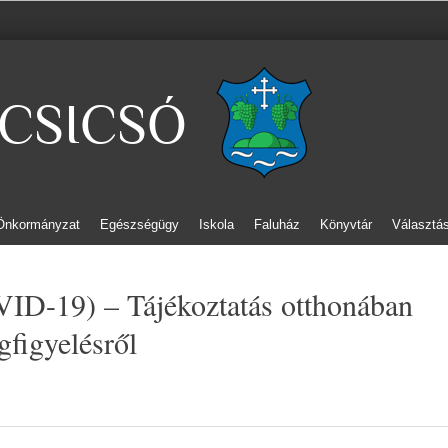
CSICSÓ
Önkormányzat
Egészségügy
Iskola
Faluház
Könyvtár
Választá
ID-19) – Tájékoztatás otthonában
gfigyelésről