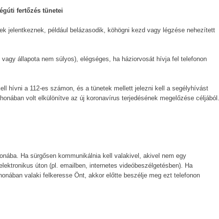
égúti fertőzés tünetei
tek jelentkeznek, például belázasodik, köhögni kezd vagy légzése nehezített
 vagy állapota nem súlyos), elégséges, ha háziorvosát hívja fel telefonon
ll hívni a 112-es számon, és a tünetek mellett jelezni kell a segélyhívást
onában volt elkülönítve az új koronavírus terjedésének megelőzése céljából
honába. Ha sürgősen kommunikálnia kell valakivel, akivel nem egy
elektronikus úton (pl. emailben, internetes videóbeszélgetésben). Ha
onában valaki felkeresse Önt, akkor előtte beszélje meg ezt telefonon