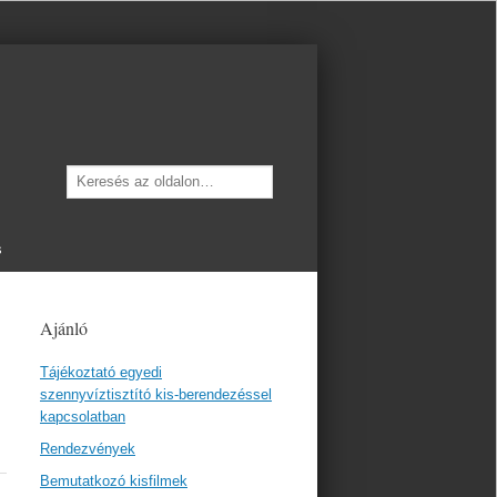
Keresés
s
Ajánló
Tájékoztató egyedi
szennyvíztisztító kis-berendezéssel
kapcsolatban
Rendezvények
Bemutatkozó kisfilmek