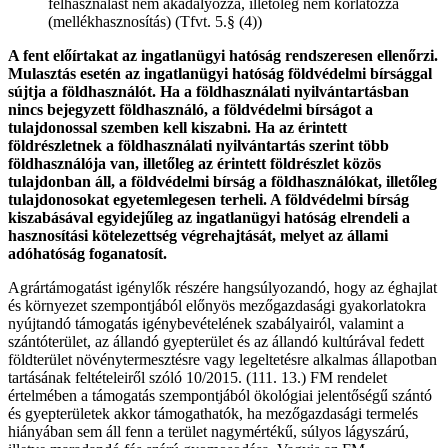
felhasználást nem akadályozza, illetőleg nem korlátozza
(mellékhasznosítás) (Tfvt. 5.§ (4))
A fent előírtakat az ingatlanügyi hatóság rendszeresen ellenőrzi.
Mulasztás esetén az ingatlanügyi hatóság földvédelmi bírsággal
sújtja a földhasználót. Ha a földhasználati nyilvántartásban
nincs bejegyzett földhasználó, a földvédelmi bírságot a
tulajdonossal szemben kell kiszabni. Ha az érintett
földrészletnek a földhasználati nyilvántartás szerint több
földhasználója van, illetőleg az érintett földrészlet közös
tulajdonban áll, a földvédelmi bírság a földhasználókat, illetőleg
tulajdonosokat egyetemlegesen terheli. A földvédelmi bírság
kiszabásával egyidejűleg az ingatlanügyi hatóság elrendeli a
hasznosítási kötelezettség végrehajtását, melyet az állami
adóhatóság foganatosít.
Agrártámogatást igénylők részére hangsúlyozandó, hogy az éghajlat
és környezet szempontjából előnyös mezőgazdasági gyakorlatokra
nyújtandó támogatás igénybevételének szabályairól, valamint a
szántóterület, az állandó gyepterület és az állandó kultúrával fedett
földterület növénytermesztésre vagy legeltetésre alkalmas állapotban
tartásának feltételeiről szóló 10/2015. (111. 13.) FM rendelet
értelmében a támogatás szempontjából ökológiai jelentőségű szántó
és gyepterületek akkor támogathatók, ha mezőgazdasági termelés
hiányában sem áll fenn a terület nagymértékű, súlyos lágyszárú,