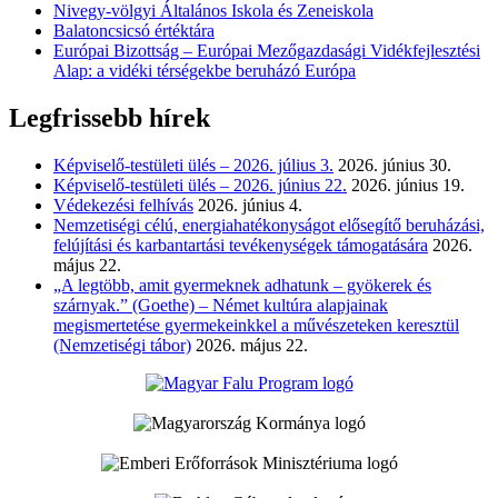
Nivegy-völgyi Általános Iskola és Zeneiskola
Balatoncsicsó értéktára
Európai Bizottság – Európai Mezőgazdasági Vidékfejlesztési
Alap: a vidéki térségekbe beruházó Európa
Legfrissebb hírek
Képviselő-testületi ülés – 2026. július 3.
2026. június 30.
Képviselő-testületi ülés – 2026. június 22.
2026. június 19.
Védekezési felhívás
2026. június 4.
Nemzetiségi célú, energiahatékonyságot elősegítő beruházási,
felújítási és karbantartási tevékenységek támogatására
2026.
május 22.
„A legtöbb, amit gyermeknek adhatunk – gyökerek és
szárnyak.” (Goethe) – Német kultúra alapjainak
megismertetése gyermekeinkkel a művészeteken keresztül
(Nemzetiségi tábor)
2026. május 22.