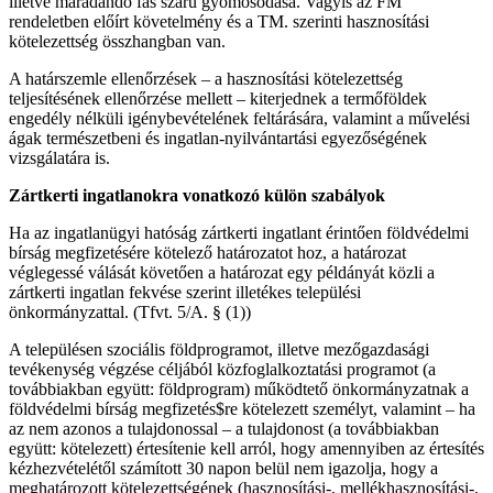
illetve maradandó fás szárú gyomosodása. Vagyis az FM
rendeletben előírt követelmény és a TM. szerinti hasznosítási
kötelezettség összhangban van.
A határszemle ellenőrzések – a hasznosítási kötelezettség
teljesítésének ellenőrzése mellett – kiterjednek a termőföldek
engedély nélküli igénybevételének feltárására, valamint a művelési
ágak természetbeni és ingatlan-nyilvántartási egyezőségének
vizsgálatára is.
Zártkerti ingatlanokra vonatkozó külön szabályok
Ha az ingatlanügyi hatóság zártkerti ingatlant érintően földvédelmi
bírság megfizetésére kötelező határozatot hoz, a határozat
véglegessé válását követően a határozat egy példányát közli a
zártkerti ingatlan fekvése szerint illetékes települési
önkormányzattal. (Tfvt. 5/A. § (1))
A településen szociális földprogramot, illetve mezőgazdasági
tevékenység végzése céljából közfoglalkoztatási programot (a
továbbiakban együtt: földprogram) működtető önkormányzatnak a
földvédelmi bírság megfizetés$re kötelezett személyt, valamint – ha
az nem azonos a tulajdonossal – a tulajdonost (a továbbiakban
együtt: kötelezett) értesítenie kell arról, hogy amennyiben az értesítés
kézhezvételétől számított 30 napon belül nem igazolja, hogy a
meghatározott kötelezettségének (hasznosítási-, mellékhasznosítási-,