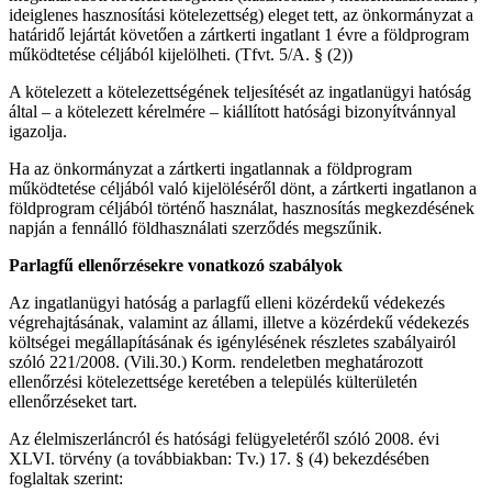
ideiglenes hasznosítási kötelezettség) eleget tett, az önkormányzat a
határidő lejártát követően a zártkerti ingatlant 1 évre a földprogram
működtetése céljából kijelölheti. (Tfvt. 5/A. § (2))
A kötelezett a kötelezettségének teljesítését az ingatlanügyi hatóság
által – a kötelezett kérelmére – kiállított hatósági bizonyítvánnyal
igazolja.
Ha az önkormányzat a zártkerti ingatlannak a földprogram
működtetése céljából való kijelöléséről dönt, a zártkerti ingatlanon a
földprogram céljából történő használat, hasznosítás megkezdésének
napján a fennálló földhasználati szerződés megszűnik.
Parlagfű ellenőrzésekre vonatkozó szabályok
Az ingatlanügyi hatóság a parlagfű elleni közérdekű védekezés
végrehajtásának, valamint az állami, illetve a közérdekű védekezés
költségei megállapításának és igénylésének részletes szabályairól
szóló 221/2008. (Vili.30.) Korm. rendeletben meghatározott
ellenőrzési kötelezettsége keretében a település külterületén
ellenőrzéseket tart.
Az élelmiszerláncról és hatósági felügyeletéről szóló 2008. évi
XLVI. törvény (a továbbiakban: Tv.) 17. § (4) bekezdésében
foglaltak szerint: