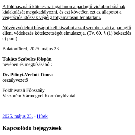
A földhasználó köteles az ingatlanon a parlagfű viráqbimbóiának
kialakulását megakadályozni, és ezt követően ezt az állapotot a
vegetációs időszak végéig folyamatosan fenntartani.
Növényvédelmi bírságot kell kiszabni azzal szemben, aki a parlagfű
elleni védekezés kötelezettségét elmulasztja.
(Tv. 60. § (1) bekezdés
c) pont)
Balatonfüred, 2025. május 23.
Takács Szabolcs főispán
nevében és megbízásából:
Dr. Pilinyi-Verbói Tímea
osztályvezető
Földhivatali Főosztály
Veszprém Vármegyei Kormányhivatal
2025. május 23.
-
Hírek
Kapcsolódó bejegyzések