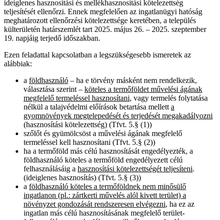
ideiglenes hasznosítási és mellékhasznosítási kötelezettség
teljesítését ellenőrzi. Ennek megfelelően az ingatlanügyi hatóság
meghatározott ellenőrzési kötelezettsége keretében, a település
külterületén határszemlét tart 2025. május 26. – 2025. szeptember
19. napjáig terjedő időszakban.
Ezen feladattal kapcsolatban a legszükségesebb ismeretek az
alábbiak:
a
földhasználó
– ha e törvény másként nem rendelkezik,
választása szerint –
köteles a termőföldet művelési ágának
megfelelő termeléssel hasznosítani
, vagy termelés folytatása
nélkül a talajvédelmi előírások betartása mellett
a
gyomnövények megtelepedését és terjedését megakadályozni
(hasznosítási kötelezettség) (Tfvt. 5.§ (1))
szőlőt és gyümölcsöst a művelési ágának megfelelő
termeléssel kell hasznosítani (Tfvt. 5.§ (2))
ha a termőföld más célú hasznosítását engedélyezték, a
földhasználó köteles a termőföld engedélyezett célú
felhasználásáig a
hasznosítási kötelezettségét teljesíteni
.
(ideiglenes hasznosítás) (Tfvt. 5.§ (3))
a
földhasználó köteles a termőföldnek nem minősülő
ingatlanon (pl.: zártkerti művelés alól kivett terület) a
növényzet gondozását rendszeresen elvégezni
, ha ez az
ingatlan más célú hasznosításának megfelelő terület-