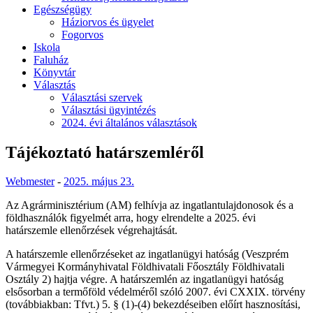
Egészségügy
Háziorvos és ügyelet
Fogorvos
Iskola
Faluház
Könyvtár
Választás
Választási szervek
Választási ügyintézés
2024. évi általános választások
Tájékoztató határszemléről
Webmester
-
2025. május 23.
Az Agrárminisztérium (AM) felhívja az ingatlantulajdonosok és a
földhasználók figyelmét arra, hogy elrendelte a 2025. évi
határszemle ellenőrzések végrehajtását.
A határszemle ellenőrzéseket az ingatlanügyi hatóság (Veszprém
Vármegyei Kormányhivatal Földhivatali Főosztály Földhivatali
Osztály 2) hajtja végre. A határszemlén az ingatlanügyi hatóság
elsősorban a termőföld védelméről szóló 2007. évi CXXIX. törvény
(továbbiakban: Tfvt.) 5. § (1)-(4) bekezdéseiben előírt hasznosítási,