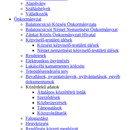
Alapítvány
Szálláshelyek
Vállalkozók
Önkormányzat
Balatoncsicsó Község Önkormányzata
Balatoncsicsói Német Nemzetiségi Önkormányzat
Zánkai Közös Önkormányzati Hivatal
Képviselő-testületi ülések
Községi képviselő-testületi ülések
Német nemzetiségi képviselő-testületi ülések
Rendeletek
Elektronikus ügyintézés
Lakáscélú kamatmentes kölcsön
Településrendezési terv
Bevallások, nyomtatványok, nyilvántartások, egyéb
dokumentumok
Közérdekű adatok
Általános közzétételi listák
Szerződések
Közbeszerzések
Támogatások
Közszolgáltatók
Falugazdász
Hegyközség
Rendőrség körzeti megbízott