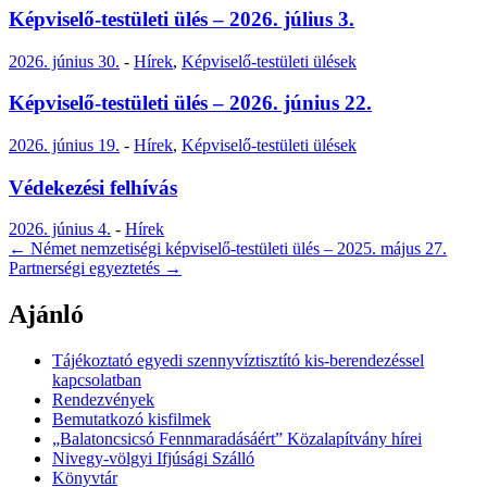
Képviselő-testületi ülés – 2026. július 3.
2026. június 30.
-
Hírek
,
Képviselő-testületi ülések
Képviselő-testületi ülés – 2026. június 22.
2026. június 19.
-
Hírek
,
Képviselő-testületi ülések
Védekezési felhívás
2026. június 4.
-
Hírek
Post
←
Német nemzetiségi képviselő-testületi ülés – 2025. május 27.
Partnerségi egyeztetés
→
navigation
Ajánló
Tájékoztató egyedi szennyvíztisztító kis-berendezéssel
kapcsolatban
Rendezvények
Bemutatkozó kisfilmek
„Balatoncsicsó Fennmaradásáért” Közalapítvány hírei
Nivegy-völgyi Ifjúsági Szálló
Könyvtár