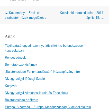
Post
←
Közlemény – Erdő- és
Képviselő-testületi ülés – 2014.
navigation
szabadtéri tüzek megelőzése
április 15.
→
Ajánló
Tájékoztató egyedi szennyvíztisztító kis-berendezéssel
kapcsolatban
Rendezvények
Bemutatkozó kisfilmek
„Balatoncsicsó Fennmaradásáért” Közalapítvány hírei
Nivegy-völgyi Ifjúsági Szálló
Könyvtár
Nivegy-völgyi Általános Iskola és Zeneiskola
Balatoncsicsó értéktára
Európai Bizottság – Európai Mezőgazdasági Vidékfejlesztési