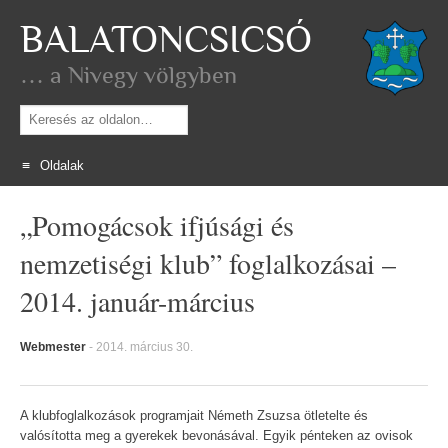
BALATONCSICSÓ
… a Nivegy völgyben
Keresés
Oldalak
Skip
„Pomogácsok ifjúsági és
to
content
nemzetiségi klub” foglalkozásai –
2014. január-március
Webmester
-
2014. március 30.
A klubfoglalkozások programjait Németh Zsuzsa ötletelte és
valósította meg a gyerekek bevonásával. Egyik pénteken az ovisok