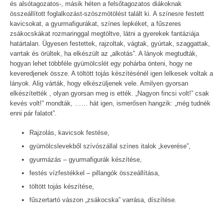
és alsótagozatos-, másik héten a felsőtagozatos diákoknak
összeállított foglalkozást-szöszmötölést talált ki. A színesre festett
kavicsokat, a gyurmafigurákat, színes lepkéket, a fűszeres
zsákocskákat rozmaringgal megtöltve, látni a gyerekek fantáziája
határtalan. Ügyesen festettek, rajzoltak, vágtak, gyúrtak, szaggattak,
varrtak és örültek, ha elkészült az „alkotás”. A lányok megtudták,
hogyan lehet többféle gyümölcslét egy pohárba önteni, hogy ne
keveredjenek össze. A töltött tojás készítésénél igen lelkesek voltak a
lányok. Alig várták, hogy elkészüljenek vele. Amilyen gyorsan
elkészítették , olyan gyorsan meg is ették. „Nagyon fincsi volt!” csak
kevés volt!” mondták, …… hát igen, ismerősen hangzik: „még tudnék
enni pár falatot”.
Rajzolás, kavicsok festése,
gyümölcslevekből szívószállal színes italok „keverése”,
gyurmázás – gyurmafigurák készítése,
festés vízfestékkel – pillangók összeállítása,
töltött tojás készítése,
fűszertartó vászon „zsákocska” varrása, díszítése.