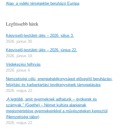
Alap: a vidéki térségekbe beruházó Európa
Legfrissebb hírek
Képviselő-testületi ülés – 2026. július 3.
2026. június 30.
Képviselő-testületi ülés – 2026. június 22.
2026. június 19.
Védekezési felhívás
2026. június 4.
Nemzetiségi célú, energiahatékonyságot elősegítő beruházási,
felújítási és karbantartási tevékenységek támogatására
2026. május 22.
„A legtöbb, amit gyermeknek adhatunk – gyökerek és
szárnyak.” (Goethe) – Német kultúra alapjainak
megismertetése gyermekeinkkel a művészeteken keresztül
(Nemzetiségi tábor)
2026. május 22.