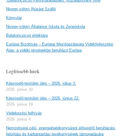
„Balatoncsicsó Fennmaradásáért” Közalapítvány hírei
Nivegy-völgyi Ifjúsági Szálló
Könyvtár
Nivegy-völgyi Általános Iskola és Zeneiskola
Balatoncsicsó értéktára
Európai Bizottság – Európai Mezőgazdasági Vidékfejlesztési
Alap: a vidéki térségekbe beruházó Európa
Legfrissebb hírek
Képviselő-testületi ülés – 2026. július 3.
2026. június 30.
Képviselő-testületi ülés – 2026. június 22.
2026. június 19.
Védekezési felhívás
2026. június 4.
Nemzetiségi célú, energiahatékonyságot elősegítő beruházási,
felújítási és karbantartási tevékenységek támogatására