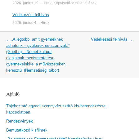
2026. június 19.
-
Hírek
,
Képviselő-testületi ülések
Védekezési felhívás
2026. június 4.
-
Hírek
Post
←
„A legtöbb, amit gyermeknek
Védekezési felhívás
→
navigation
adhatunk – gyökerek és szárnyak.”
(Goethe) – Német kultúra
alapjainak megismertetése
gyermekeinkkel a művészeteken
keresztül (Nemzetiségi tábor)
Ajánló
Tájékoztató egyedi szennyvíztisztító kis-berendezéssel
kapcsolatban
Rendezvények
Bemutatkozó kisfilmek