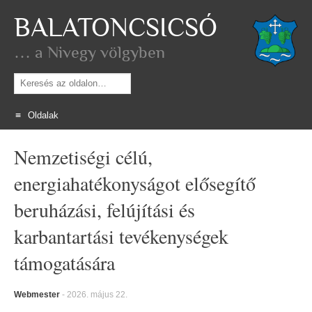
BALATONCSICSÓ
… a Nivegy völgyben
Keresés
Oldalak
Skip
Nemzetiségi célú,
to
content
energiahatékonyságot elősegítő
beruházási, felújítási és
karbantartási tevékenységek
támogatására
Webmester
-
2026. május 22.