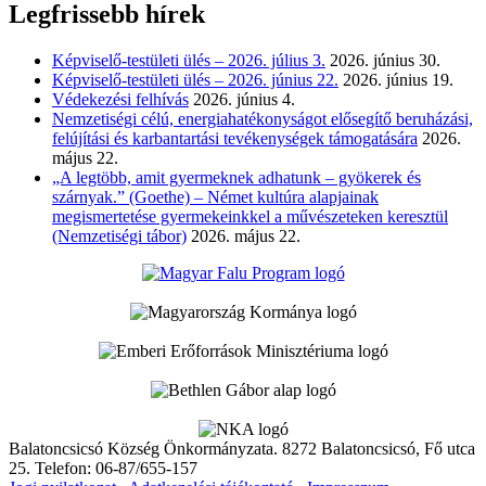
Legfrissebb hírek
Képviselő-testületi ülés – 2026. július 3.
2026. június 30.
Képviselő-testületi ülés – 2026. június 22.
2026. június 19.
Védekezési felhívás
2026. június 4.
Nemzetiségi célú, energiahatékonyságot elősegítő beruházási,
felújítási és karbantartási tevékenységek támogatására
2026.
május 22.
„A legtöbb, amit gyermeknek adhatunk – gyökerek és
szárnyak.” (Goethe) – Német kultúra alapjainak
megismertetése gyermekeinkkel a művészeteken keresztül
(Nemzetiségi tábor)
2026. május 22.
Balatoncsicsó Község Önkormányzata. 8272 Balatoncsicsó, Fő utca
25. Telefon: 06-87/655-157