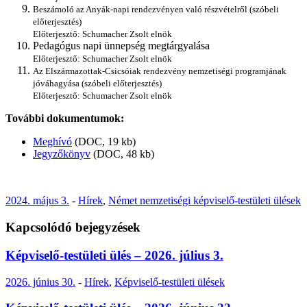
Beszámoló az Anyák-napi rendezvényen való részvételről (szóbeli
előterjesztés)
Előterjesztő: Schumacher Zsolt elnök
Pedagógus napi ünnepség megtárgyalása
Előterjesztő: Schumacher Zsolt elnök
Az Elszármazottak-Csicsóiak rendezvény nemzetiségi programjának
jóváhagyása (szóbeli előterjesztés)
Előterjesztő: Schumacher Zsolt elnök
További dokumentumok:
Meghívó
(DOC, 19 kb)
Jegyzőkönyv
(DOC, 48 kb)
2024. május 3.
-
Hírek
,
Német nemzetiségi képviselő-testületi ülések
Kapcsolódó bejegyzések
Képviselő-testületi ülés – 2026. július 3.
2026. június 30.
-
Hírek
,
Képviselő-testületi ülések