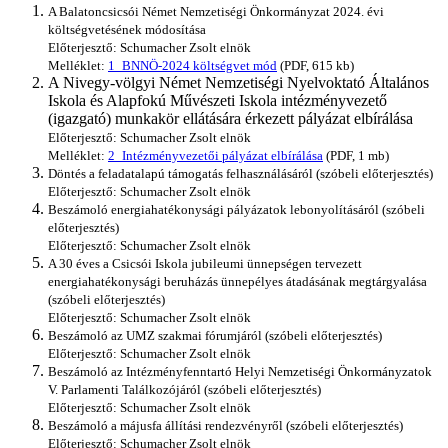
A Balatoncsicsói Német Nemzetiségi Önkormányzat 2024. évi
költségvetésének módosítása
Előterjesztő: Schumacher Zsolt elnök
Melléklet:
1_BNNÖ-2024 költségvet mód
(PDF, 615 kb)
A Nivegy-völgyi Német Nemzetiségi Nyelvoktató Általános
Iskola és Alapfokú Művészeti Iskola intézményvezető
(igazgató) munkakör ellátására érkezett pályázat elbírálása
Előterjesztő: Schumacher Zsolt elnök
Melléklet:
2_Intézményvezetői pályázat elbírálása
(PDF, 1 mb)
Döntés a feladatalapú támogatás felhasználásáról (szóbeli előterjesztés)
Előterjesztő: Schumacher Zsolt elnök
Beszámoló energiahatékonysági pályázatok lebonyolításáról (szóbeli
előterjesztés)
Előterjesztő: Schumacher Zsolt elnök
A 30 éves a Csicsói Iskola jubileumi ünnepségen tervezett
energiahatékonysági beruházás ünnepélyes átadásának megtárgyalása
(szóbeli előterjesztés)
Előterjesztő: Schumacher Zsolt elnök
Beszámoló az UMZ szakmai fórumjáról (szóbeli előterjesztés)
Előterjesztő: Schumacher Zsolt elnök
Beszámoló az Intézményfenntartó Helyi Nemzetiségi Önkormányzatok
V. Parlamenti Találkozójáról (szóbeli előterjesztés)
Előterjesztő: Schumacher Zsolt elnök
Beszámoló a májusfa állítási rendezvényről (szóbeli előterjesztés)
Előterjesztő: Schumacher Zsolt elnök