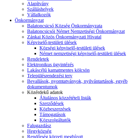
Alapítvány
Szálláshelyek
Vállalkozók
Önkormányzat
Balatoncsicsó Község Önkormányzata
Balatoncsicsói Német Nemzetiségi Önkormányzat
Zánkai Közös Önkormányzati Hivatal
Képviselő-testületi ülések
Községi képviselő-testületi ülések
Német nemzetiségi képviselő-testületi ülések
Rendeletek
Elektronikus ügyintézés
Lakáscélú kamatmentes kölcsön
Településrendezési terv
Bevallások, nyomtatványok, nyilvántartások, egyéb
dokumentumok
Közérdekű adatok
Általános közzétételi listák
Szerződések
Közbeszerzések
Támogatások
Közszolgáltatók
Falugazdász
Hegyközség
Rendőrség körzeti megbízott