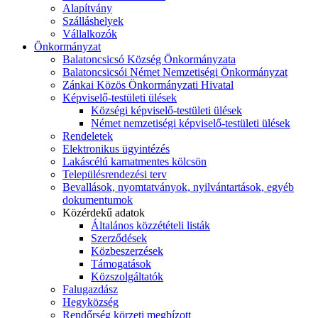
Alapítvány
Szálláshelyek
Vállalkozók
Önkormányzat
Balatoncsicsó Község Önkormányzata
Balatoncsicsói Német Nemzetiségi Önkormányzat
Zánkai Közös Önkormányzati Hivatal
Képviselő-testületi ülések
Községi képviselő-testületi ülések
Német nemzetiségi képviselő-testületi ülések
Rendeletek
Elektronikus ügyintézés
Lakáscélú kamatmentes kölcsön
Településrendezési terv
Bevallások, nyomtatványok, nyilvántartások, egyéb
dokumentumok
Közérdekű adatok
Általános közzétételi listák
Szerződések
Közbeszerzések
Támogatások
Közszolgáltatók
Falugazdász
Hegyközség
Rendőrség körzeti megbízott