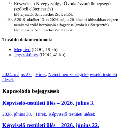
Részvétel a Nivegy-völgyi Óvoda évzáró ünnepségén
(szóbeli előterjesztés)
Előterjesztő: Schumacher Zsolt elnök
A 2019. október 13. és 2024. május 20. közötti időszakban végzett
munkáról szóló beszámoló elfogadása (szóbeli előterjesztés)
Előterjesztő: Schumacher Zsolt elnök
További dokumentumok:
Meghívó
(DOC, 19 kb)
Jegyzőkönyv
(DOC, 41 kb)
2024. május 27.
-
Hírek
,
Német nemzetiségi képviselő-testületi
ülések
Kapcsolódó bejegyzések
Képviselő-testületi ülés – 2026. július 3.
2026. június 30.
-
Hírek
,
Képviselő-testületi ülések
Képviselő-testületi ülés – 2026. június 22.