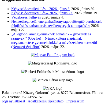
Képviselő-testületi ülés – 2026. július 3.
2026. június 30.
Képviselő-testületi ülés – 2026. június 22.
2026. június 19.
Védekezési felhívás
2026. június 4.
Nemzetiségi célú, energiahatékonyságot elősegítő beruházási,
felújítási és karbantartási tevékenységek támogatására
2026.
május 22.
„A legtöbb, amit gyermeknek adhatunk – gyökerek és
szárnyak.” (Goethe) – Német kultúra alapjainak
megismertetése gyermekeinkkel a művészeteken keresztül
(Nemzetiségi tábor)
2026. május 22.
Balatoncsicsó Község Önkormányzata. 8272 Balatoncsicsó, Fő utca
25. Telefon: 06-87/655-157
Jogi nyilatkozat
Adatkezelési tájékoztató
Impresszum