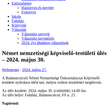
Egészségügy
Háziorvos és ügyelet
Fogorvos
Iskola
Faluház
Könyvtár
Választás
Választási szervek
Választási ügyintézés
2024. évi általános választások
Német nemzetiségi képviselő-testületi ülés
– 2024. május 30.
Webmester
-
2024. május 27.
A Balatoncsicsói Német Nemzetiségi Önkormányzat Képviselő-
testülete nyilvános ülést tart, melyre ezúton tisztelettel meghívom.
Az ülés kezdete: 2024. május 30. (csütörtök) 14.00 óra
Az ülés helye: Faluház, Balatoncsicsó, Fő u. 25.
Napirend: