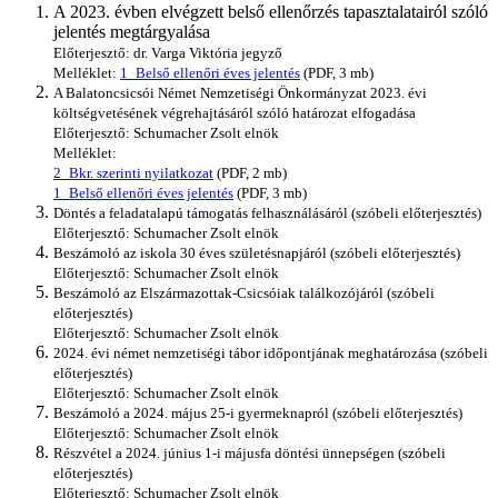
A 2023. évben elvégzett belső ellenőrzés tapasztalatairól szóló
jelentés megtárgyalása
Előterjesztő: dr. Varga Viktória jegyző
Melléklet:
1_Belső ellenőri éves jelentés
(PDF, 3 mb)
A Balatoncsicsói Német Nemzetiségi Önkormányzat 2023. évi
költségvetésének végrehajtásáról szóló határozat elfogadása
Előterjesztő: Schumacher Zsolt elnök
Melléklet:
2_Bkr. szerinti nyilatkozat
(PDF, 2 mb)
1_Belső ellenőri éves jelentés
(PDF, 3 mb)
Döntés a feladatalapú támogatás felhasználásáról (szóbeli előterjesztés)
Előterjesztő: Schumacher Zsolt elnök
Beszámoló az iskola 30 éves születésnapjáról (szóbeli előterjesztés)
Előterjesztő: Schumacher Zsolt elnök
Beszámoló az Elszármazottak-Csicsóiak találkozójáról (szóbeli
előterjesztés)
Előterjesztő: Schumacher Zsolt elnök
2024. évi német nemzetiségi tábor időpontjának meghatározása (szóbeli
előterjesztés)
Előterjesztő: Schumacher Zsolt elnök
Beszámoló a 2024. május 25-i gyermeknapról (szóbeli előterjesztés)
Előterjesztő: Schumacher Zsolt elnök
Részvétel a 2024. június 1-i májusfa döntési ünnepségen (szóbeli
előterjesztés)
Előterjesztő: Schumacher Zsolt elnök