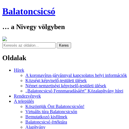
Balatoncsicsó
… a Nivegy völgyben
Keresés
Oldalak
Skip
Hírek
to
A koronavírus-járvánnyal kapcsolatos helyi információk
content
Községi képviselő-testületi ülések
Német nemzetiségi képviselő-testületi ülések
„Balatoncsicsó Fennmaradásáért” Közalapítvány hírei
Rendezvények
A település
Köszöntjük Önt Balatoncsicsón!
Virtuális túra Balatoncsicsón
Bemutatkozó kisfilmek
Balatoncsicsó értéktára
Alapítvány