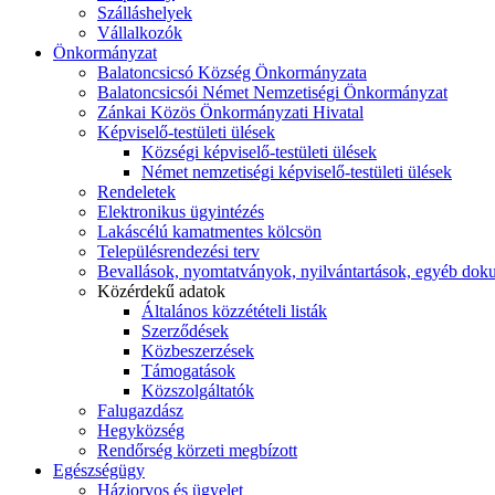
Szálláshelyek
Vállalkozók
Önkormányzat
Balatoncsicsó Község Önkormányzata
Balatoncsicsói Német Nemzetiségi Önkormányzat
Zánkai Közös Önkormányzati Hivatal
Képviselő-testületi ülések
Községi képviselő-testületi ülések
Német nemzetiségi képviselő-testületi ülések
Rendeletek
Elektronikus ügyintézés
Lakáscélú kamatmentes kölcsön
Településrendezési terv
Bevallások, nyomtatványok, nyilvántartások, egyéb do
Közérdekű adatok
Általános közzétételi listák
Szerződések
Közbeszerzések
Támogatások
Közszolgáltatók
Falugazdász
Hegyközség
Rendőrség körzeti megbízott
Egészségügy
Háziorvos és ügyelet