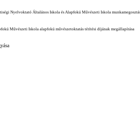
ségi Nyelvoktató Általános Iskola és Alapfokú Művészeti Iskola munkamegosztás 
fokú Művészeti Iskola alapfokú művészetoktatás térítési díjának megállapítása
gyása