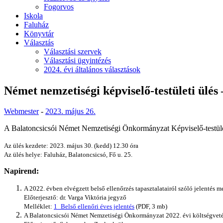
Fogorvos
Iskola
Faluház
Könyvtár
Választás
Választási szervek
Választási ügyintézés
2024. évi általános választások
Német nemzetiségi képviselő-testületi ülés 
Webmester
-
2023. május 26.
A Balatoncsicsói Német Nemzetiségi Önkormányzat Képviselő-testülete
Az ülés kezdete: 2023. május 30. (kedd) 12.30 óra
Az ülés helye: Faluház, Balatoncsicsó, Fő u. 25.
Napirend:
A 2022. évben elvégzett belső ellenőrzés tapasztalatairól szóló jelentés 
Előterjesztő: dr. Varga Viktória jegyző
Melléklet:
1_Belső ellenőri éves jelentés
(PDF, 3 mb)
A Balatoncsicsói Német Nemzetiségi Önkormányzat 2022. évi költségvetés