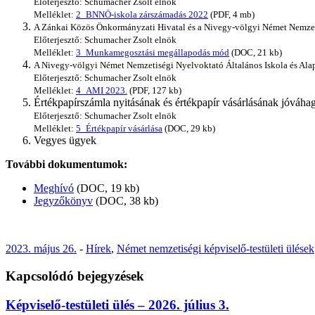
Előterjesztő: Schumacher Zsolt elnök
Melléklet:
2_BNNÖ-iskola zárszámadás 2022
(PDF, 4 mb)
A Zánkai Közös Önkormányzati Hivatal és a Nivegy-völgyi Német Nemzeti
Előterjesztő: Schumacher Zsolt elnök
Melléklet:
3_Munkamegosztási megállapodás mód
(DOC, 21 kb)
A Nivegy-völgyi Német Nemzetiségi Nyelvoktató Általános Iskola és Alap
Előterjesztő: Schumacher Zsolt elnök
Melléklet:
4_AMI 2023.
(PDF, 127 kb)
Értékpapírszámla nyitásának és értékpapír vásárlásának jóváha
Előterjesztő: Schumacher Zsolt elnök
Melléklet:
5_Értékpapír vásárlása
(DOC, 29 kb)
Vegyes ügyek
További dokumentumok:
Meghívó
(DOC, 19 kb)
Jegyzőkönyv
(DOC, 38 kb)
2023. május 26.
-
Hírek
,
Német nemzetiségi képviselő-testületi ülések
Kapcsolódó bejegyzések
Képviselő-testületi ülés – 2026. július 3.