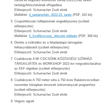
Iskola és Alapfokú Művészeti Iskola 2022/23-as tanévi
tantárgyfelosztásának elfogadása
Előterjesztő: Schumacher Zsolt elnök
Melléklet:
4_tantárgyfelo. 2022-23. tanév
(PDF, 162 kb)
Csoportlétszám túllépésének engedélyezése (szóbeli
előterjesztés)
Előterjesztő: Schumacher Zsolt elnök
Melléklet:
5_Szolfézscsop_ létszám túllépés
(PDF, 309 kb)
Döntés a működési és a feladatalapú támogatás
felhasználásáról (szóbeli előterjesztés)
Előterjesztő: Schumacher Zsolt elnök
Csatlakozás A MI CSICSÓNK-KÖZÖSSÉGI SZÍNHÁZI
TÁRSASJÁTÉK és WORKSHOP 2023 évi megvalósításához
az EKF régióban (szóbeli előterjesztés)
Előterjesztő: Schumacher Zsolt elnök
Csatlakozás A 750 méter séta a 750 éves Balatoncsicsóban
november hónapban tervezett önkormányzati programhoz
(szóbeli előterjesztés)
Előterjesztő: Schumacher Zsolt elnök
Vegyes ügyek