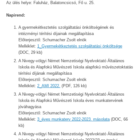
Az ülés helye: Faluház, Balatoncsicsó, Fő u. 25.
Napirend:
A gyermekétkeztetés szolgáltatási önköltségének és
intézményi térítési díjainak megállapítása
Előterjesztő: Schumacher Zsolt elnök
Melléklet:
1_Gyermekétkeztetés szolgáltatási önköltsége
(DOC, 29 kb)
A Nivegy-völgyi Német Nemzetiségi Nyelvoktató Általános
Iskola és Alapfokú Művészeti Iskola alapfokú művészetoktatás
térítési díjának megállapítása
Előterjesztő: Schumacher Zsolt elnök
Melléklet:
2_AMI 2022.
(PDF, 126 kb)
A Nivegy-völgyi Német Nemzetiségi Nyelvoktató Általános
Iskola és Alapfokú Művészeti Iskola éves munkatervének
jóváhagyása
Előterjesztő: Schumacher Zsolt elnök
Melléklet:
3_éves munkaterv 2022-2023. másolata
(DOC, 66
kb)
A Nivegy-völgyi Német Nemzetiségi Nyelvoktató Általános