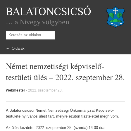
BALATONCSICSÓ
… a Nivegy völgyben
Keresés
Oldalak
Skip
Német nemzetiségi képviselő-
to
content
testületi ülés – 2022. szeptember 28.
Webmester
-
2022. szeptember 23.
A Balatoncsicsói Német Nemzetiségi Önkormányzat Képviselő-
testülete nyilvános ülést tart, melyre ezúton tisztelettel meghívom.
Az ülés kezdete: 2022. szeptember 28. (szerda) 14.00 óra