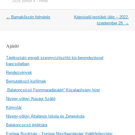
2026. június 4.
-
Hírek
Post
←
Barnakőszén felmérés
Képviselő-testületi ülés – 2022.
navigation
szeptember 28.
→
Ajánló
Tájékoztató egyedi szennyvíztisztító kis-berendezéssel
kapcsolatban
Rendezvények
Bemutatkozó kisfilmek
„Balatoncsicsó Fennmaradásáért” Közalapítvány hírei
Nivegy-völgyi Ifjúsági Szálló
Könyvtár
Nivegy-völgyi Általános Iskola és Zeneiskola
Balatoncsicsó értéktára
Európai Bizottság – Európai Mezőgazdasági Vidékfejlesztési