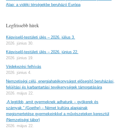
Alap: a vidéki térségekbe beruházó Európa
Legfrissebb hírek
Képviselő-testületi ülés – 2026. július 3.
2026. június 30.
Képviselő-testületi ülés – 2026. június 22.
2026. június 19.
Védekezési felhívás
2026. június 4.
Nemzetiségi célú, energiahatékonyságot elősegítő beruházási,
felújítási és karbantartási tevékenységek támogatására
2026. május 22.
„A legtöbb, amit gyermeknek adhatunk – gyökerek és
szárnyak.” (Goethe) – Német kultúra alapjainak
megismertetése gyermekeinkkel a művészeteken keresztül
(Nemzetiségi tábor)
2026. május 22.