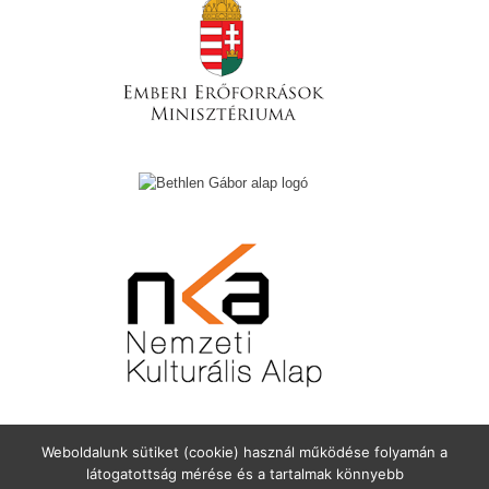
Weboldalunk sütiket (cookie) használ működése folyamán a
látogatottság mérése és a tartalmak könnyebb