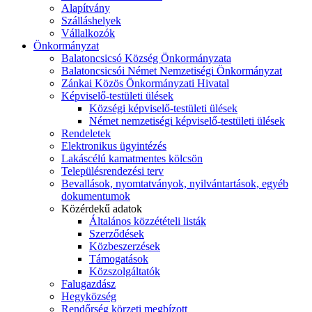
Alapítvány
Szálláshelyek
Vállalkozók
Önkormányzat
Balatoncsicsó Község Önkormányzata
Balatoncsicsói Német Nemzetiségi Önkormányzat
Zánkai Közös Önkormányzati Hivatal
Képviselő-testületi ülések
Községi képviselő-testületi ülések
Német nemzetiségi képviselő-testületi ülések
Rendeletek
Elektronikus ügyintézés
Lakáscélú kamatmentes kölcsön
Településrendezési terv
Bevallások, nyomtatványok, nyilvántartások, egyéb
dokumentumok
Közérdekű adatok
Általános közzétételi listák
Szerződések
Közbeszerzések
Támogatások
Közszolgáltatók
Falugazdász
Hegyközség
Rendőrség körzeti megbízott