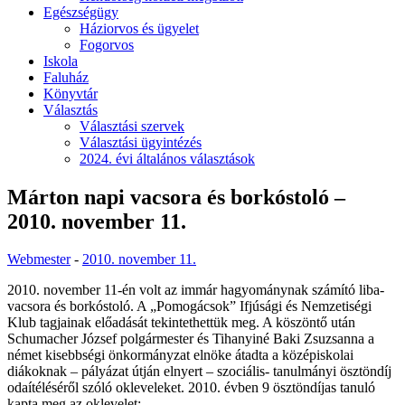
Egészségügy
Háziorvos és ügyelet
Fogorvos
Iskola
Faluház
Könyvtár
Választás
Választási szervek
Választási ügyintézés
2024. évi általános választások
Márton napi vacsora és borkóstoló –
2010. november 11.
Webmester
-
2010. november 11.
2010. november 11-én volt az immár hagyománynak számító liba-
vacsora és borkóstoló. A „Pomogácsok” Ifjúsági és Nemzetiségi
Klub tagjainak előadását tekintethettük meg. A köszöntő után
Schumacher József polgármester és Tihanyiné Baki Zsuzsanna a
német kisebbségi önkormányzat elnöke átadta a középiskolai
diákoknak – pályázat útján elnyert – szociális- tanulmányi ösztöndíj
odaítéléséről szóló okleveleket. 2010. évben 9 ösztöndíjas tanuló
kapta meg az oklevelet: