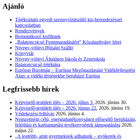
Ajánló
Tájékoztató egyedi szennyvíztisztító kis-berendezéssel
kapcsolatban
Rendezvények
Bemutatkozó kisfilmek
„Balatoncsicsó Fennmaradásáért” Közalapítvány hírei
Nivegy-völgyi Ifjúsági Szálló
Könyvtár
Nivegy-völgyi Általános Iskola és Zeneiskola
Balatoncsicsó értéktára
Európai Bizottság – Európai Mezőgazdasági Vidékfejlesztési
Alap: a vidéki térségekbe beruházó Európa
Legfrissebb hírek
Képviselő-testületi ülés – 2026. július 3.
2026. június 30.
Képviselő-testületi ülés – 2026. június 22.
2026. június 19.
Védekezési felhívás
2026. június 4.
Nemzetiségi célú, energiahatékonyságot elősegítő beruházási,
felújítási és karbantartási tevékenységek támogatására
2026.
május 22.
„A legtöbb, amit gyermeknek adhatunk – gyökerek és