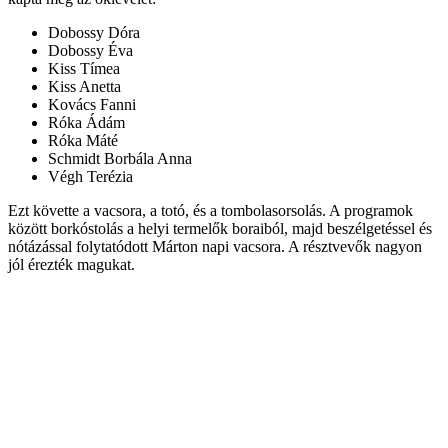
Dobossy Dóra
Dobossy Éva
Kiss Tímea
Kiss Anetta
Kovács Fanni
Róka Ádám
Róka Máté
Schmidt Borbála Anna
Végh Terézia
Ezt követte a vacsora, a totó, és a tombolasorsolás. A programok
között borkóstolás a helyi termelők boraiból, majd beszélgetéssel és
nótázással folytatódott Márton napi vacsora. A résztvevők nagyon
jól érezték magukat.