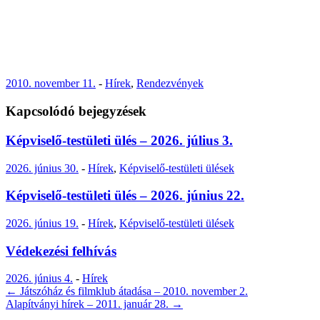
2010. november 11.
-
Hírek
,
Rendezvények
Kapcsolódó bejegyzések
Képviselő-testületi ülés – 2026. július 3.
2026. június 30.
-
Hírek
,
Képviselő-testületi ülések
Képviselő-testületi ülés – 2026. június 22.
2026. június 19.
-
Hírek
,
Képviselő-testületi ülések
Védekezési felhívás
2026. június 4.
-
Hírek
Post
←
Játszóház és filmklub átadása – 2010. november 2.
Alapítványi hírek – 2011. január 28.
→
navigation