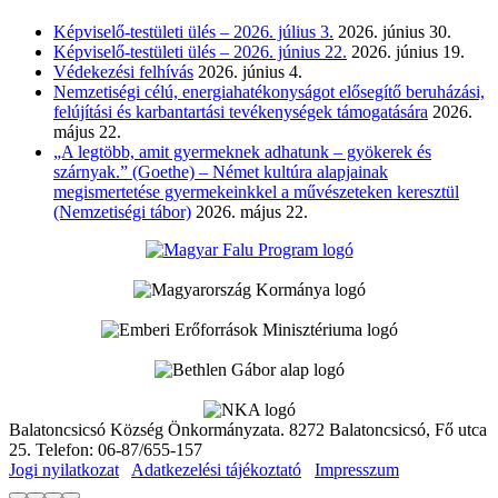
Képviselő-testületi ülés – 2026. július 3.
2026. június 30.
Képviselő-testületi ülés – 2026. június 22.
2026. június 19.
Védekezési felhívás
2026. június 4.
Nemzetiségi célú, energiahatékonyságot elősegítő beruházási,
felújítási és karbantartási tevékenységek támogatására
2026.
május 22.
„A legtöbb, amit gyermeknek adhatunk – gyökerek és
szárnyak.” (Goethe) – Német kultúra alapjainak
megismertetése gyermekeinkkel a művészeteken keresztül
(Nemzetiségi tábor)
2026. május 22.
Balatoncsicsó Község Önkormányzata. 8272 Balatoncsicsó, Fő utca
25. Telefon: 06-87/655-157
Jogi nyilatkozat
Adatkezelési tájékoztató
Impresszum