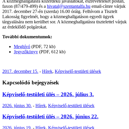
A közmeghallgatásra közérdekű javaslatokat, észrevételeket postán,
faxon (87/479-499) és a
hivatal@szentantalfa.hu
email-címre várjuk
2017. december 27-én (szerda) 16.00 óráig. Felhívom a Tisztelt
Lakosság figyelmét, hogy a közmeghallgatáson egyedi ügyek
tárgyalására nem kerülhet sor. A közmeghallgatásra tisztelettel várjuk
az érdeklődő polgárokat.
További dokumentumok:
Meghívó
(PDF, 72 kb)
Jegyzőkönyv
(PDF, 612 kb)
2017. december 15.
-
Hírek
,
Képviselő-testületi ülések
Kapcsolódó bejegyzések
Képviselő-testületi ülés – 2026. július 3.
2026. június 30.
-
Hírek
,
Képviselő-testületi ülések
Képviselő-testületi ülés – 2026. június 22.
2026. június 19.
-
Hírek
,
Képviselő-testületi ülések