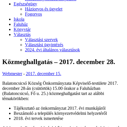
Egészségügy
Háziorvos és ügyelet
Fogorvos
Iskola
Faluház
Könyvtár
Választás
Választási szervek
Választási ügyintézés
2024. évi általános választások
Közmeghallgatás – 2017. december 28.
Webmester
-
2017. december 15.
Balatoncsicsó Község Önkormányzata Képviselő-testülete 2017.
december 28-án (csütörtök) 15.00 órakor a Faluházban
(Balatoncsicsó, Fő u. 25.) közmeghallgatást tart az alábbi
témakörökben:
Tájékoztató az önkormányzat 2017. évi munkájáról
Beszámoló a település környezetvédelmi helyzetéről
2018. évi tervek ismertetése