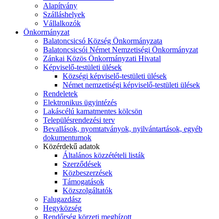
Alapítvány
Szálláshelyek
Vállalkozók
Önkormányzat
Balatoncsicsó Község Önkormányzata
Balatoncsicsói Német Nemzetiségi Önkormányzat
Zánkai Közös Önkormányzati Hivatal
Képviselő-testületi ülések
Községi képviselő-testületi ülések
Német nemzetiségi képviselő-testületi ülések
Rendeletek
Elektronikus ügyintézés
Lakáscélú kamatmentes kölcsön
Településrendezési terv
Bevallások, nyomtatványok, nyilvántartások, egyéb
dokumentumok
Közérdekű adatok
Általános közzétételi listák
Szerződések
Közbeszerzések
Támogatások
Közszolgáltatók
Falugazdász
Hegyközség
Rendőrség körzeti megbízott