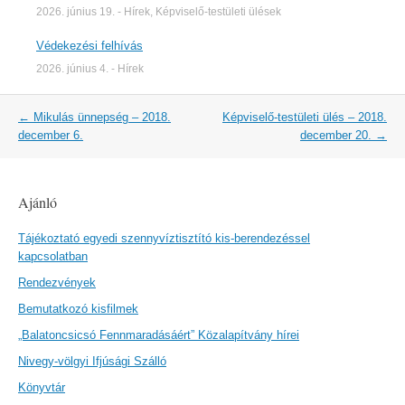
2026. június 19.
-
Hírek
,
Képviselő-testületi ülések
Védekezési felhívás
2026. június 4.
-
Hírek
Post
←
Mikulás ünnepség – 2018.
Képviselő-testületi ülés – 2018.
navigation
december 6.
december 20.
→
Ajánló
Tájékoztató egyedi szennyvíztisztító kis-berendezéssel
kapcsolatban
Rendezvények
Bemutatkozó kisfilmek
„Balatoncsicsó Fennmaradásáért” Közalapítvány hírei
Nivegy-völgyi Ifjúsági Szálló
Könyvtár