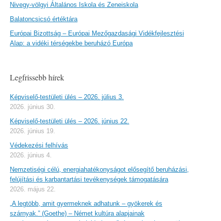
Nivegy-völgyi Általános Iskola és Zeneiskola
Balatoncsicsó értéktára
Európai Bizottság – Európai Mezőgazdasági Vidékfejlesztési
Alap: a vidéki térségekbe beruházó Európa
Legfrissebb hírek
Képviselő-testületi ülés – 2026. július 3.
2026. június 30.
Képviselő-testületi ülés – 2026. június 22.
2026. június 19.
Védekezési felhívás
2026. június 4.
Nemzetiségi célú, energiahatékonyságot elősegítő beruházási,
felújítási és karbantartási tevékenységek támogatására
2026. május 22.
„A legtöbb, amit gyermeknek adhatunk – gyökerek és
szárnyak.” (Goethe) – Német kultúra alapjainak