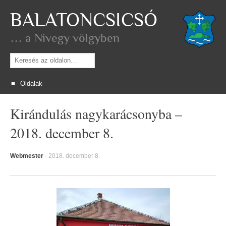
BALATONCSICSÓ
… a Nivegy völgyben
Keresés
Oldalak
Skip
Kirándulás nagykarácsonyba –
to
content
2018. december 8.
Webmester
-
2018. december 8.