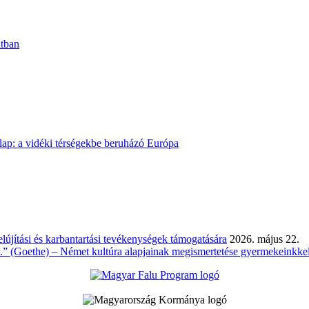
atban
lap: a vidéki térségekbe beruházó Európa
lújítási és karbantartási tevékenységek támogatására
2026. május 22.
” (Goethe) – Német kultúra alapjainak megismertetése gyermekeinkkel