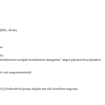
(DOC, 40 kb)
sa
kb)
pülésfejlesztést szolgáló beruházások támogatása” tárgyú pályázat benyújtásához
el való megszüntetéséről
2) bekezdés b) pontja alapján zárt ülés keretében tárgyalja: