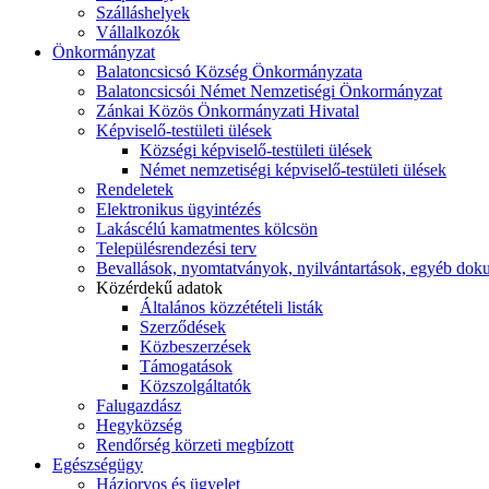
Szálláshelyek
Vállalkozók
Önkormányzat
Balatoncsicsó Község Önkormányzata
Balatoncsicsói Német Nemzetiségi Önkormányzat
Zánkai Közös Önkormányzati Hivatal
Képviselő-testületi ülések
Községi képviselő-testületi ülések
Német nemzetiségi képviselő-testületi ülések
Rendeletek
Elektronikus ügyintézés
Lakáscélú kamatmentes kölcsön
Településrendezési terv
Bevallások, nyomtatványok, nyilvántartások, egyéb do
Közérdekű adatok
Általános közzétételi listák
Szerződések
Közbeszerzések
Támogatások
Közszolgáltatók
Falugazdász
Hegyközség
Rendőrség körzeti megbízott
Egészségügy
Háziorvos és ügyelet