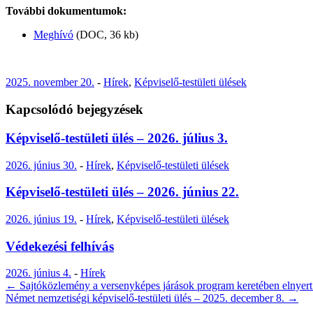
További dokumentumok:
Meghívó
(DOC, 36 kb)
2025. november 20.
-
Hírek
,
Képviselő-testületi ülések
Kapcsolódó bejegyzések
Képviselő-testületi ülés – 2026. július 3.
2026. június 30.
-
Hírek
,
Képviselő-testületi ülések
Képviselő-testületi ülés – 2026. június 22.
2026. június 19.
-
Hírek
,
Képviselő-testületi ülések
Védekezési felhívás
2026. június 4.
-
Hírek
Post
←
Sajtóközlemény a versenyképes járások program keretében elnyert
Német nemzetiségi képviselő-testületi ülés – 2025. december 8.
→
navigation