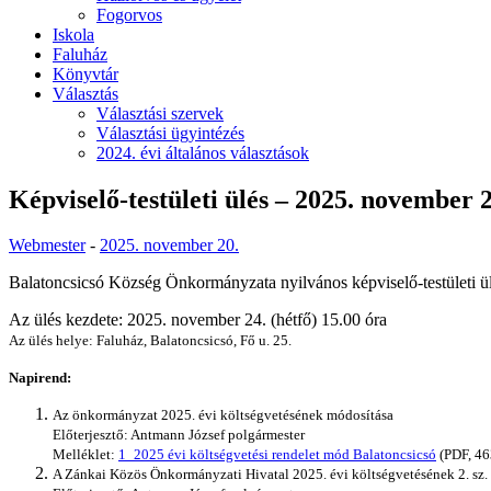
Fogorvos
Iskola
Faluház
Könyvtár
Választás
Választási szervek
Választási ügyintézés
2024. évi általános választások
Képviselő-testületi ülés – 2025. november 2
Webmester
-
2025. november 20.
Balatoncsicsó Község Önkormányzata nyilvános képviselő-testületi ülé
Az ülés kezdete: 2025. november 24. (hétfő) 15.00 óra
Az ülés helye: Faluház, Balatoncsicsó, Fő u. 25.
Napirend:
Az önkormányzat 2025. évi költségvetésének módosítása
Előterjesztő: Antmann József polgármester
Melléklet:
1_2025 évi költségvetési rendelet mód Balatoncsicsó
(PDF, 46
A Zánkai Közös Önkormányzati Hivatal 2025. évi költségvetésének 2. sz.