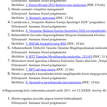
Előterjesztő: Antmann József polgármester
Melléklet:
2_Közös Hivatal 2025 Költségvetés módosítás
(PDF, 374 kb)
Döntés normatív települési támogatásról
Előterjesztő: Antmann József polgármester
Melléklet:
3_Normatív támogatás
(DOC, 15 kb)
Csatlakozás a „Veszprém–Balaton Európa Sportrégió 2026” programhoz
Előterjesztő: Antmann József polgármester
Melléklet:
4_Veszprém–Balaton Európa Sportrégió 2026 együttműködés
Balatonfüredi Szociális Alapszolgáltatási Központ feladatainak bővítése
Előterjesztő: Antmann József polgármester
Melléklet:
5_BSZAK feladatbővítése BSZ
(DOC, 18 kb)
A Balatonfüredi Többcélú Társulás Társulási Megállapodásának módosítá
Előterjesztő: Antmann József polgármester
Melléklet:
6_BTT Társulási Megállapodás módosítás_251105
(DOC, 51 
Módosított önerő igazolása a Balaton Fejlesztési Tanács által kiírt „Tele
Előterjesztő: Antmann József polgármester
Melléklet:
7_BFT pályázat önrész
(DOC, 22 kb)
Döntés a sportpálya használatára kötött megállapodás közös megegyezéss
Előterjesztő: Antmann József polgármester
Melléklet:
8_Sportpálya megállapodás megszüntetése
(DOC, 19 kb)
A Magyarország helyi önkormányzatairól szóló 2011. évi CLXXXIX. törvény 46. § (
Döntés ingatlan szociális alapon történő bérbeadásáról
Előterjesztő: Antmann József polgármester