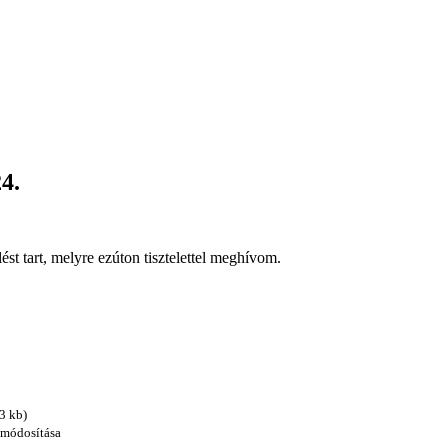
4.
st tart, melyre ezúton tisztelettel meghívom.
3 kb)
 módosítása