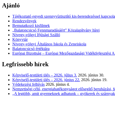
Ajánló
Tájékoztató egyedi szennyvíztisztító kis-berendezéssel kapcsol
Rendezvények
Bemutatkozó kisfilmek
„Balatoncsicsó Fennmaradásáért” Közalapítvány hírei
Nivegy-völgyi Ifjúsági Szálló
Könyvtár
Nivegy-völgyi Általános Iskola és Zeneiskola
Balatoncsicsó értéktára
Európai Bizottság – Európai Mezőgazdasági Vidékfejlesztési A
Legfrissebb hírek
Képviselő-testületi ülés – 2026. július 3.
2026. június 30.
Képviselő-testületi ülés – 2026. június 22.
2026. június 19.
Védekezési felhívás
2026. június 4.
Nemzetiségi célú, energiahatékonyságot elősegítő beruházási, fe
„A legtöbb, amit gyermeknek adhatunk – gyökerek és szárnyak.