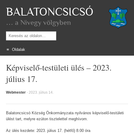
BALATONCSICSÓ
… a Nivegy völgyben
Keresés
Oldalak
Skip
Képviselő-testületi ülés – 2023.
to
content
július 17.
Webmester
-
2023. július 14.
Balatoncsicsó Község Önkormányzata nyilvános képviselő-testületi
ülést tart, melyre ezúton tisztelettel meghívom.
Az ülés kezdete: 2023. július 17. (hétfő) 8.00 óra