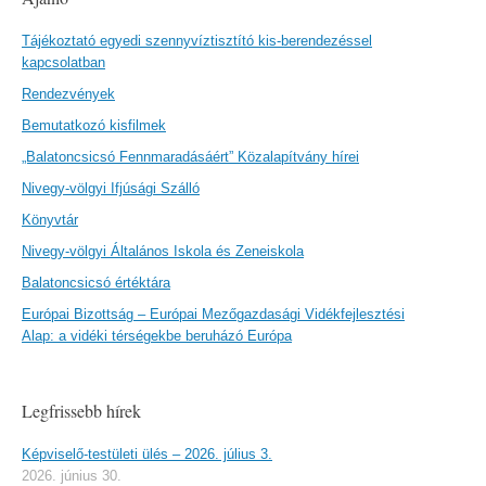
Tájékoztató egyedi szennyvíztisztító kis-berendezéssel
kapcsolatban
Rendezvények
Bemutatkozó kisfilmek
„Balatoncsicsó Fennmaradásáért” Közalapítvány hírei
Nivegy-völgyi Ifjúsági Szálló
Könyvtár
Nivegy-völgyi Általános Iskola és Zeneiskola
Balatoncsicsó értéktára
Európai Bizottság – Európai Mezőgazdasági Vidékfejlesztési
Alap: a vidéki térségekbe beruházó Európa
Legfrissebb hírek
Képviselő-testületi ülés – 2026. július 3.
2026. június 30.