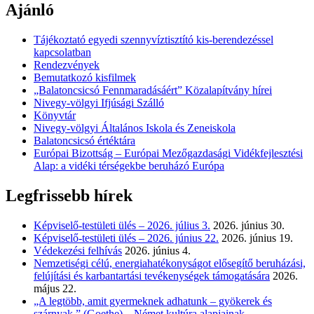
Ajánló
Tájékoztató egyedi szennyvíztisztító kis-berendezéssel
kapcsolatban
Rendezvények
Bemutatkozó kisfilmek
„Balatoncsicsó Fennmaradásáért” Közalapítvány hírei
Nivegy-völgyi Ifjúsági Szálló
Könyvtár
Nivegy-völgyi Általános Iskola és Zeneiskola
Balatoncsicsó értéktára
Európai Bizottság – Európai Mezőgazdasági Vidékfejlesztési
Alap: a vidéki térségekbe beruházó Európa
Legfrissebb hírek
Képviselő-testületi ülés – 2026. július 3.
2026. június 30.
Képviselő-testületi ülés – 2026. június 22.
2026. június 19.
Védekezési felhívás
2026. június 4.
Nemzetiségi célú, energiahatékonyságot elősegítő beruházási,
felújítási és karbantartási tevékenységek támogatására
2026.
május 22.
„A legtöbb, amit gyermeknek adhatunk – gyökerek és
szárnyak.” (Goethe) – Német kultúra alapjainak