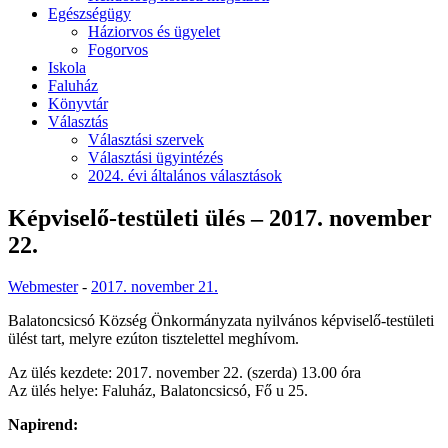
Egészségügy
Háziorvos és ügyelet
Fogorvos
Iskola
Faluház
Könyvtár
Választás
Választási szervek
Választási ügyintézés
2024. évi általános választások
Képviselő-testületi ülés – 2017. november
22.
Webmester
-
2017. november 21.
Balatoncsicsó Község Önkormányzata nyilvános képviselő-testületi
ülést tart, melyre ezúton tisztelettel meghívom.
Az ülés kezdete: 2017. november 22. (szerda) 13.00 óra
Az ülés helye: Faluház, Balatoncsicsó, Fő u 25.
Napirend: