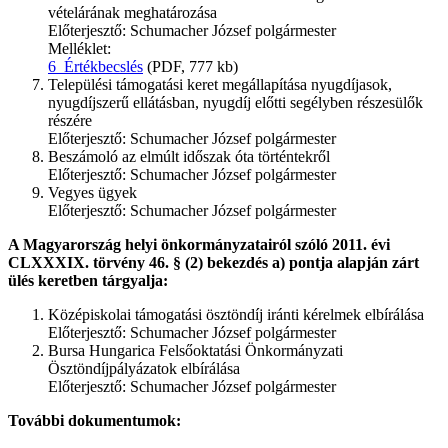
vételárának meghatározása
Előterjesztő: Schumacher József polgármester
Melléklet:
6_Értékbecslés
(PDF, 777 kb)
Települési támogatási keret megállapítása nyugdíjasok,
nyugdíjszerű ellátásban, nyugdíj előtti segélyben részesülők
részére
Előterjesztő: Schumacher József polgármester
Beszámoló az elmúlt időszak óta történtekről
Előterjesztő: Schumacher József polgármester
Vegyes ügyek
Előterjesztő: Schumacher József polgármester
A Magyarország helyi önkormányzatairól szóló 2011. évi
CLXXXIX. törvény 46. § (2) bekezdés a) pontja alapján zárt
ülés keretben tárgyalja:
Középiskolai támogatási ösztöndíj iránti kérelmek elbírálása
Előterjesztő: Schumacher József polgármester
Bursa Hungarica Felsőoktatási Önkormányzati
Ösztöndíjpályázatok elbírálása
Előterjesztő: Schumacher József polgármester
További dokumentumok: