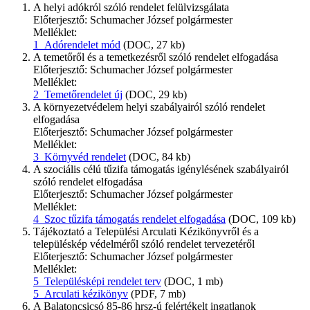
A helyi adókról szóló rendelet felülvizsgálata
Előterjesztő: Schumacher József polgármester
Melléklet:
1_Adórendelet mód
(DOC, 27 kb)
A temetőről és a temetkezésről szóló rendelet elfogadása
Előterjesztő: Schumacher József polgármester
Melléklet:
2_Temetőrendelet új
(DOC, 29 kb)
A környezetvédelem helyi szabályairól szóló rendelet
elfogadása
Előterjesztő: Schumacher József polgármester
Melléklet:
3_Környvéd rendelet
(DOC, 84 kb)
A szociális célú tűzifa támogatás igénylésének szabályairól
szóló rendelet elfogadása
Előterjesztő: Schumacher József polgármester
Melléklet:
4_Szoc tűzifa támogatás rendelet elfogadása
(DOC, 109 kb)
Tájékoztató a Települési Arculati Kézikönyvről és a
településkép védelméről szóló rendelet tervezetéről
Előterjesztő: Schumacher József polgármester
Melléklet:
5_Településképi rendelet terv
(DOC, 1 mb)
5_Arculati kézikönyv
(PDF, 7 mb)
A Balatoncsicsó 85-86 hrsz-ú felértékelt ingatlanok