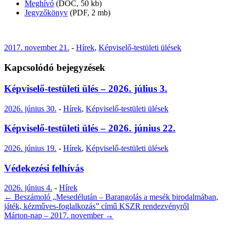
Meghívó
(DOC, 50 kb)
Jegyzőkönyv
(PDF, 2 mb)
2017. november 21.
-
Hírek
,
Képviselő-testületi ülések
Kapcsolódó bejegyzések
Képviselő-testületi ülés – 2026. július 3.
2026. június 30.
-
Hírek
,
Képviselő-testületi ülések
Képviselő-testületi ülés – 2026. június 22.
2026. június 19.
-
Hírek
,
Képviselő-testületi ülések
Védekezési felhívás
2026. június 4.
-
Hírek
Post
←
Beszámoló „Mesedélután – Barangolás a mesék birodalmában,
játék, kézműves-foglalkozás” című KSZR rendezvényről
navigation
Márton-nap – 2017. november
→