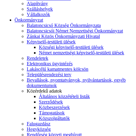
Alapítvány
Szálláshelyek
Vállalkozók
Önkormányzat
Balatoncsicsó Község Önkormányzata
Balatoncsicsói Német Nemzetiségi Önkormányzat
Zánkai Közös Önkormányzati Hivatal
Képviselő-testületi ülések
Községi képviselő-testületi ülések
Német nemzetiségi képviselő-testületi ülések
Rendeletek
Elektronikus ügyintézés
Lakáscélú kamatmentes kölcsön
Településrendezési terv
Bevallások, nyomtatványok, nyilvántartások, egyéb
dokumentumok
Közérdekű adatok
Általános közzétételi listák
Szerződések
Közbeszerzések
Támogatások
Közszolgáltatók
Falugazdász
Hegyközség
Rendőrség körzeti megbízott