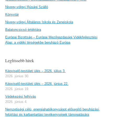
Nivegy-völgyi Ifjúsági Szálló
Könyvtár
Nivegy-völgyi Általános Iskola és Zeneiskola
Balatoncsicsó értéktára
Európai Bizottság – Európai Mezőgazdasági Vidékfejlesztési
Alap: a vidéki térségekbe beruházó Európa
Legfrissebb hírek
Képviselő-testületi ülés – 2026. július 3.
2026. június 30.
Képviselő-testületi ülés – 2026. június 22.
2026. június 19.
Védekezési felhívás
2026. június 4.
Nemzetiségi célú, energiahatékonyságot elősegítő beruházási,
felújítási és karbantartási tevékenységek támogatására