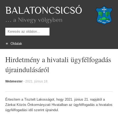
BALATONCSICSÓ
… a Nivegy völgyben
Keresés
Oldalak
Skip
Hirdetmény a hivatali ügyfélfogadás
to
content
újraindulásáról
Webmester
-
2021. június 18.
Értesítem a Tisztelt Lakosságot, hogy 2021. június 21. napjától a
Zánkai Közös Önkormányzati Hivatalban az ügyfélfogadás a hivatalos
ügyfélfogadási idő szerint újraindul.