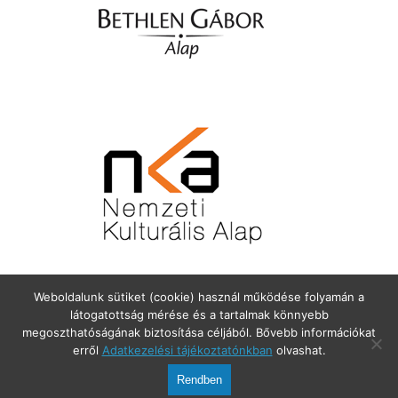
Weboldalunk sütiket (cookie) használ működése folyamán a
látogatottság mérése és a tartalmak könnyebb
megoszthatóságának biztosítása céljából. Bővebb információkat
erről
Adatkezelési tájékoztatónkban
olvashat.
Balatoncsicsó Község Önkormányzata. 8272 Balatoncsicsó, Fő utca
25. Telefon: 06-87/655-157
Rendben
Jogi nyilatkozat
Adatkezelési tájékoztató
Impresszum