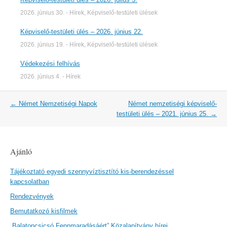
2026. június 30.
-
Hírek
,
Képviselő-testületi ülések
Képviselő-testületi ülés – 2026. június 22.
2026. június 19.
-
Hírek
,
Képviselő-testületi ülések
Védekezési felhívás
2026. június 4.
-
Hírek
Post
←
Német Nemzetiségi Napok
Német nemzetiségi képviselő-
navigation
testületi ülés – 2021. június 25.
→
Ajánló
Tájékoztató egyedi szennyvíztisztító kis-berendezéssel
kapcsolatban
Rendezvények
Bemutatkozó kisfilmek
„Balatoncsicsó Fennmaradásáért” Közalapítvány hírei