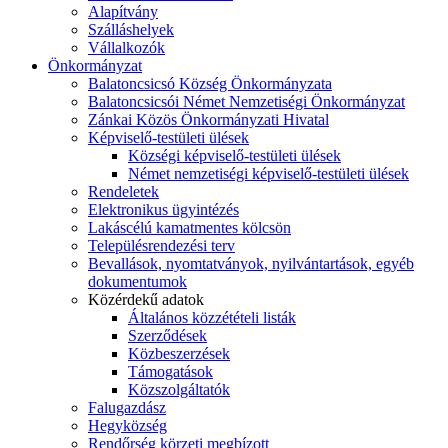
Alapítvány
Szálláshelyek
Vállalkozók
Önkormányzat
Balatoncsicsó Község Önkormányzata
Balatoncsicsói Német Nemzetiségi Önkormányzat
Zánkai Közös Önkormányzati Hivatal
Képviselő-testületi ülések
Községi képviselő-testületi ülések
Német nemzetiségi képviselő-testületi ülések
Rendeletek
Elektronikus ügyintézés
Lakáscélú kamatmentes kölcsön
Településrendezési terv
Bevallások, nyomtatványok, nyilvántartások, egyéb
dokumentumok
Közérdekű adatok
Általános közzétételi listák
Szerződések
Közbeszerzések
Támogatások
Közszolgáltatók
Falugazdász
Hegyközség
Rendőrség körzeti megbízott