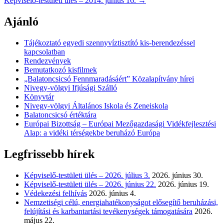
Képviselő-testületi ülés – 2014. június 16.
→
navigation
Ajánló
Tájékoztató egyedi szennyvíztisztító kis-berendezéssel
kapcsolatban
Rendezvények
Bemutatkozó kisfilmek
„Balatoncsicsó Fennmaradásáért” Közalapítvány hírei
Nivegy-völgyi Ifjúsági Szálló
Könyvtár
Nivegy-völgyi Általános Iskola és Zeneiskola
Balatoncsicsó értéktára
Európai Bizottság – Európai Mezőgazdasági Vidékfejlesztési
Alap: a vidéki térségekbe beruházó Európa
Legfrissebb hírek
Képviselő-testületi ülés – 2026. július 3.
2026. június 30.
Képviselő-testületi ülés – 2026. június 22.
2026. június 19.
Védekezési felhívás
2026. június 4.
Nemzetiségi célú, energiahatékonyságot elősegítő beruházási,
felújítási és karbantartási tevékenységek támogatására
2026.
május 22.