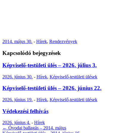
2014. május 30.
-
Hírek
,
Rendezvények
Kapcsolódó bejegyzések
Képviselő-testületi ülés – 2026. július 3.
2026. június 30.
-
Hírek
,
Képviselő-testületi ülések
Képviselő-testületi ülés – 2026. június 22.
2026. június 19.
-
Hírek
,
Képviselő-testületi ülések
Védekezési felhívás
2026. június 4.
-
Hírek
Post
←
Óvodai ballagás – 2014. május