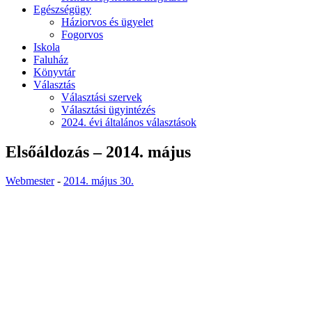
Egészségügy
Háziorvos és ügyelet
Fogorvos
Iskola
Faluház
Könyvtár
Választás
Választási szervek
Választási ügyintézés
2024. évi általános választások
Elsőáldozás – 2014. május
Webmester
-
2014. május 30.