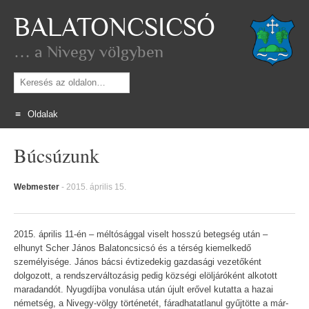
BALATONCSICSÓ
… a Nivegy völgyben
Keresés
Oldalak
Skip
Búcsúzunk
to
content
Webmester
-
2015. április 15.
2015. április 11-én – méltósággal viselt hosszú betegség után –
elhunyt Scher János Balatoncsicsó és a térség kiemelkedő
személyisége. János bácsi évtizedekig gazdasági vezetőként
dolgozott, a rendszerváltozásig pedig községi elöljáróként alkotott
maradandót. Nyugdíjba vonulása után újult erővel kutatta a hazai
németség, a Nivegy-völgy történetét, fáradhatatlanul gyűjtötte a már-