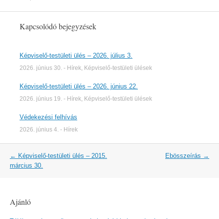
Kapcsolódó bejegyzések
Képviselő-testületi ülés – 2026. július 3.
2026. június 30.
-
Hírek
,
Képviselő-testületi ülések
Képviselő-testületi ülés – 2026. június 22.
2026. június 19.
-
Hírek
,
Képviselő-testületi ülések
Védekezési felhívás
2026. június 4.
-
Hírek
Post
←
Képviselő-testületi ülés – 2015.
Ebösszeírás
→
navigation
március 30.
Ajánló