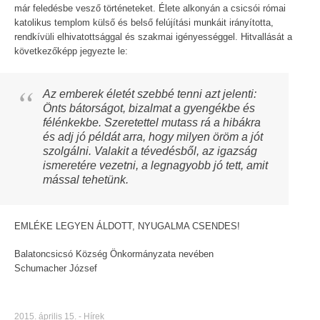
már feledésbe vesző történeteket. Élete alkonyán a csicsói római
katolikus templom külső és belső felújítási munkáit irányította,
rendkívüli elhivatottsággal és szakmai igényességgel. Hitvallását a
következőképp jegyezte le:
Az emberek életét szebbé tenni azt jelenti:
Önts bátorságot, bizalmat a gyengékbe és
félénkekbe. Szeretettel mutass rá a hibákra
és adj jó példát arra, hogy milyen öröm a jót
szolgálni. Valakit a tévedésből, az igazság
ismeretére vezetni, a legnagyobb jó tett, amit
mással tehetünk.
EMLÉKE LEGYEN ÁLDOTT, NYUGALMA CSENDES!
Balatoncsicsó Község Önkormányzata nevében
Schumacher József
2015. április 15.
-
Hírek