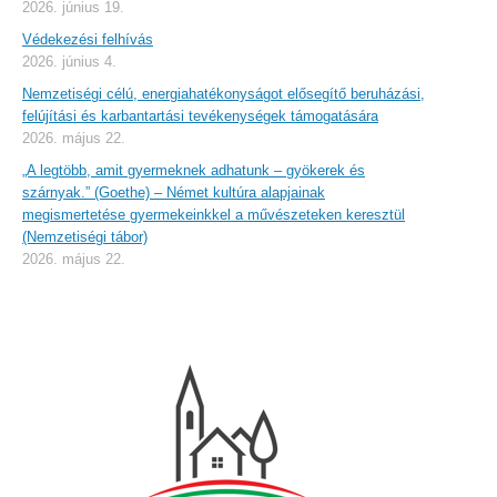
2026. június 19.
Védekezési felhívás
2026. június 4.
Nemzetiségi célú, energiahatékonyságot elősegítő beruházási,
felújítási és karbantartási tevékenységek támogatására
2026. május 22.
„A legtöbb, amit gyermeknek adhatunk – gyökerek és
szárnyak.” (Goethe) – Német kultúra alapjainak
megismertetése gyermekeinkkel a művészeteken keresztül
(Nemzetiségi tábor)
2026. május 22.