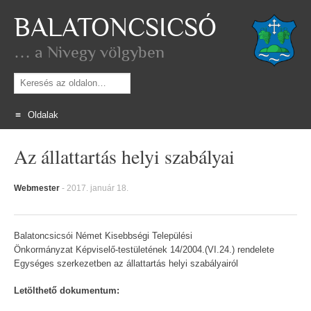
BALATONCSICSÓ
… a Nivegy völgyben
Keresés
Oldalak
Skip
Az állattartás helyi szabályai
to
content
Webmester
-
2017. január 18.
Balatoncsicsói Német Kisebbségi Települési
Önkormányzat Képviselő-testületének 14/2004.(VI.24.) rendelete
Egységes szerkezetben az állattartás helyi szabályairól
Letölthető dokumentum: