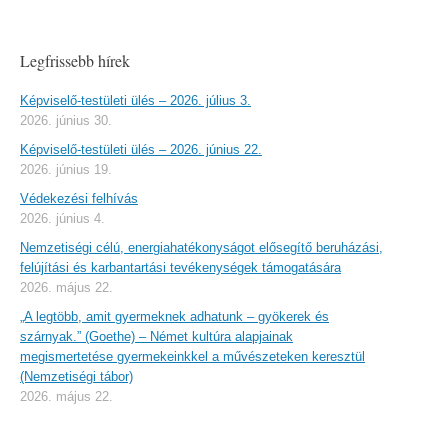
Legfrissebb hírek
Képviselő-testületi ülés – 2026. július 3.
2026. június 30.
Képviselő-testületi ülés – 2026. június 22.
2026. június 19.
Védekezési felhívás
2026. június 4.
Nemzetiségi célú, energiahatékonyságot elősegítő beruházási,
felújítási és karbantartási tevékenységek támogatására
2026. május 22.
„A legtöbb, amit gyermeknek adhatunk – gyökerek és
szárnyak.” (Goethe) – Német kultúra alapjainak
megismertetése gyermekeinkkel a művészeteken keresztül
(Nemzetiségi tábor)
2026. május 22.