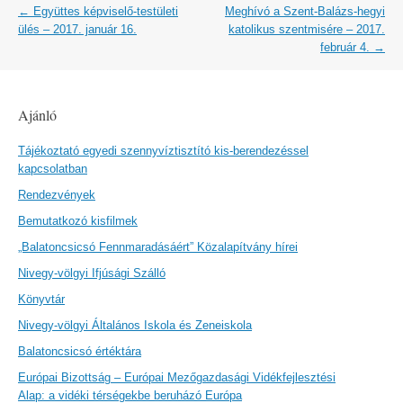
Post
←
Együttes képviselő-testületi
Meghívó a Szent-Balázs-hegyi
navigation
ülés – 2017. január 16.
katolikus szentmisére – 2017.
február 4.
→
Ajánló
Tájékoztató egyedi szennyvíztisztító kis-berendezéssel
kapcsolatban
Rendezvények
Bemutatkozó kisfilmek
„Balatoncsicsó Fennmaradásáért” Közalapítvány hírei
Nivegy-völgyi Ifjúsági Szálló
Könyvtár
Nivegy-völgyi Általános Iskola és Zeneiskola
Balatoncsicsó értéktára
Európai Bizottság – Európai Mezőgazdasági Vidékfejlesztési
Alap: a vidéki térségekbe beruházó Európa