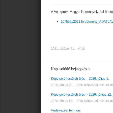
A Veszprém Megyei Kormányhivatal hirde
107555p2021 hirdetmeny_ADATJAV
2021. október 21.
-
Hírek
Kapcsolódó bejegyzések
Képviselő-testületi ülés – 2026. július 3.
2026. június 30.
-
Hírek
,
Képviselő-testületi ü
Képviselő-testületi ülés – 2026. június 22.
2026. június 19.
-
Hírek
,
Képviselő-testületi ü
Védekezési felhívás