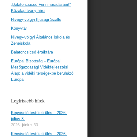
„Balatoncsicsó Fennmaradásáért”
Közalapítvány hírei
Nivegy-völgyi Ifjúsági Szálló
Könyvtár
Nivegy-völgyi Általános Iskola és
Zeneiskola
Balatoncsicsó értéktára
Európai Bizottság – Európai
Mezőgazdasági Vidékfejlesztési
Alap: a vidéki térségekbe beruházó
Európa
Legfrissebb hírek
Képviselő-testületi ülés – 2026.
július 3.
2026. június 30.
Képviselő-testületi ülés – 2026.