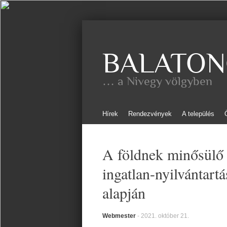
BALATON
… a Nivegy völgyben
Skip
Hírek
Rendezvények
A település
to
content
A földnek minősülő i
ingatlan-nyilvántart
alapján
Webmester
-
2021. október 21.