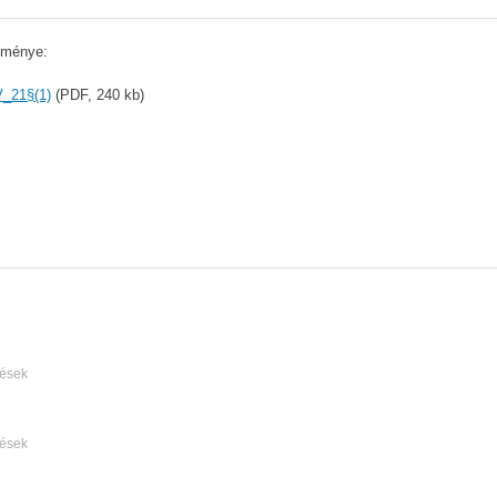
tménye:
_21§(1)
(PDF, 240 kb)
lések
lések