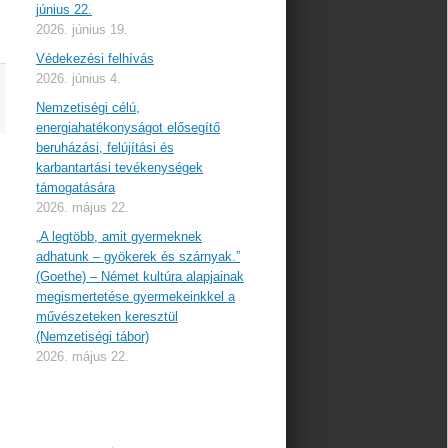
június 22.
2026. június 19.
Védekezési felhívás
2026. június 4.
Nemzetiségi célú,
energiahatékonyságot elősegítő
beruházási, felújítási és
karbantartási tevékenységek
támogatására
2026. május 22.
„A legtöbb, amit gyermeknek
adhatunk – gyökerek és szárnyak.”
(Goethe) – Német kultúra alapjainak
megismertetése gyermekeinkkel a
művészeteken keresztül
(Nemzetiségi tábor)
2026. május 22.