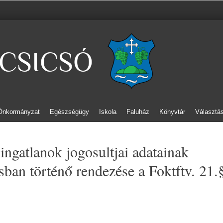
CSICSÓ
Önkormányzat
Egészségügy
Iskola
Faluház
Könyvtár
Választá
ngatlanok jogosultjai adatainak
ásban történő rendezése a Foktftv. 21.