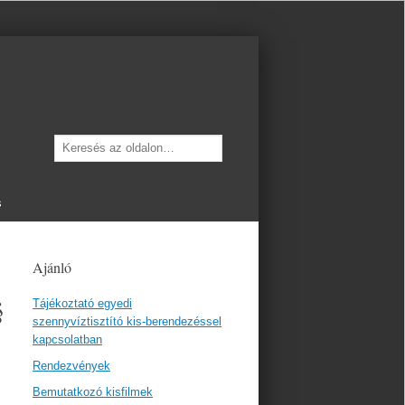
Keresés
s
Ajánló
§
Tájékoztató egyedi
szennyvíztisztító kis-berendezéssel
kapcsolatban
Rendezvények
Bemutatkozó kisfilmek