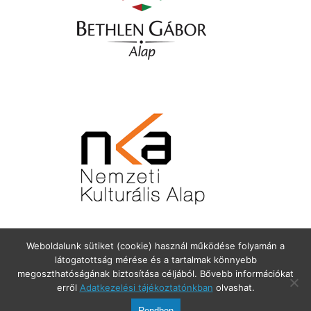
Weboldalunk sütiket (cookie) használ működése folyamán a
látogatottság mérése és a tartalmak könnyebb
megoszthatóságának biztosítása céljából. Bővebb információkat
erről
Adatkezelési tájékoztatónkban
olvashat.
Balatoncsicsó Község Önkormányzata. 8272 Balatoncsicsó, Fő utca
25. Telefon: 06-87/655-157
Rendben