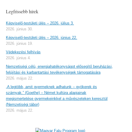
Legfrissebb hírek
Képviselő-testületi ülés – 2026. július 3.
2026. június 30.
Képviselő-testületi ülés – 2026. június 22.
2026. június 19.
Védekezési felhívás
2026. június 4.
Nemzetiségi célú, energiahatékonyságot elősegítő beruházási,
felújítási és karbantartási tevékenységek támogatására
2026. május 22.
„A legtöbb, amit gyermeknek adhatunk – gyökerek és
szárnyak.” (Goethe) – Német kultúra alapjainak
megismertetése gyermekeinkkel a művészeteken keresztül
(Nemzetiségi tábor)
2026. május 22.