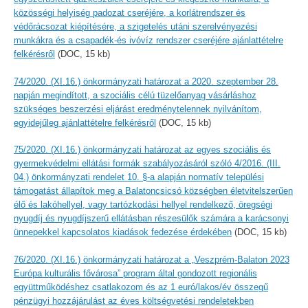
közösségi helyiség padozat cseréjére, a korlátrendszer és
védőrácsozat kiépítésére, a szigetelés utáni szerelvényezési
munkákra és a csapadék-és ivóvíz rendszer cseréjére ajánlattételre
felkérésről
(DOC, 15 kb)
74/2020. (XI.16.) önkormányzati határozat a 2020. szeptember 28.
napján megindított, a szociális célú tüzelőanyag vásárláshoz
szükséges beszerzési eljárást eredménytelennek nyilvánítom,
egyidejűleg ajánlattételre felkérésről
(DOC, 15 kb)
75/2020. (XI.16.) önkormányzati határozat az egyes szociális és
gyermekvédelmi ellátási formák szabályozásáról szóló 4/2016. (III.
04.) önkormányzati rendelet 10. §-a alapján normatív települési
támogatást állapítok meg a Balatoncsicsó községben életvitelszerűen
élő és lakóhellyel, vagy tartózkodási hellyel rendelkező, öregségi
nyugdíj és nyugdíjszerű ellátásban részesülők számára a karácsonyi
ünnepekkel kapcsolatos kiadások fedezése érdekében
(DOC, 15 kb)
76/2020. (XI.16.) önkormányzati határozat a „Veszprém-Balaton 2023
Európa kulturális fővárosa” program által gondozott regionális
együttműködéshez csatlakozom és az 1 euró/lakos/év összegű
pénzügyi hozzájárulást az éves költségvetési rendeletekben