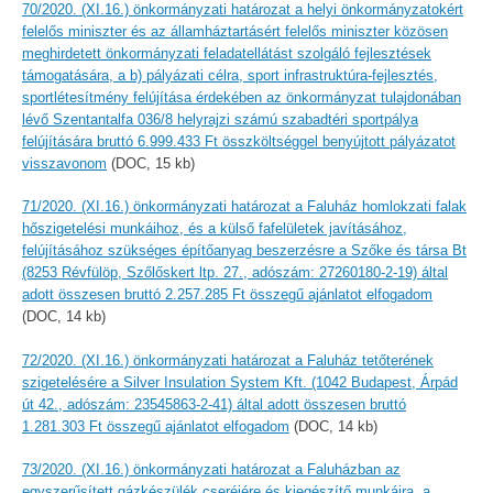
70/2020. (XI.16.) önkormányzati határozat a helyi önkormányzatokért
felelős miniszter és az államháztartásért felelős miniszter közösen
meghirdetett önkormányzati feladatellátást szolgáló fejlesztések
támogatására, a b) pályázati célra, sport infrastruktúra-fejlesztés,
sportlétesítmény felújítása érdekében az önkormányzat tulajdonában
lévő Szentantalfa 036/8 helyrajzi számú szabadtéri sportpálya
felújítására bruttó 6.999.433 Ft összköltséggel benyújtott pályázatot
visszavonom
(DOC, 15 kb)
71/2020. (XI.16.) önkormányzati határozat a Faluház homlokzati falak
hőszigetelési munkáihoz, és a külső fafelületek javításához,
felújításához szükséges építőanyag beszerzésre a Szőke és társa Bt
(8253 Révfülöp, Szőlőskert ltp. 27., adószám: 27260180-2-19) által
adott összesen bruttó 2.257.285 Ft összegű ajánlatot elfogadom
(DOC, 14 kb)
72/2020. (XI.16.) önkormányzati határozat a Faluház tetőterének
szigetelésére a Silver Insulation System Kft. (1042 Budapest, Árpád
út 42., adószám: 23545863-2-41) által adott összesen bruttó
1.281.303 Ft összegű ajánlatot elfogadom
(DOC, 14 kb)
73/2020. (XI.16.) önkormányzati határozat a Faluházban az
egyszerűsített gázkészülék cseréjére és kiegészítő munkáira, a