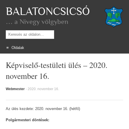
BALATONCSICSÓ
… a Nivegy völgyben
Keresés
Oldalak
Skip
Képviselő-testületi ülés – 2020.
to
content
november 16.
Webmester
-
2020. november 16.
Az ülés kezdete: 2020. november 16. (hétfő)
Polgármesteri döntések: