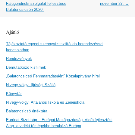
navigation
Falugondnoki szolgálat fejlesztése
november 27.
→
Balatoncsicsón 2020.
Ajánló
Tájékoztató egyedi szennyvíztisztító kis-berendezéssel
kapcsolatban
Rendezvények
Bemutatkozó kisfilmek
„Balatoncsicsó Fennmaradásáért” Közalapítvány hírei
Nivegy-völgyi Ifjúsági Szálló
Könyvtár
Nivegy-völgyi Általános Iskola és Zeneiskola
Balatoncsicsó értéktára
Európai Bizottság – Európai Mezőgazdasági Vidékfejlesztési
Alap: a vidéki térségekbe beruházó Európa